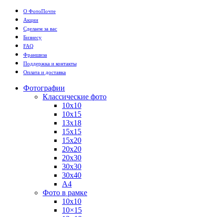
О ФотоПочте
Акции
Сделаем за вас
Бизнесу
FAQ
Франшиза
Поддержка и контакты
Оплата и доставка
Фотографии
Классические фото
10х10
10х15
13х18
15х15
15х20
20х20
20х30
30х30
30х40
А4
Фото в рамке
10х10
10×15