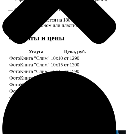
— Страницы плотные, толщина 1 мм.
— Книга раскрывается на 180 градусов, развороты
укреплены картоном или пластиком.
Форматы и цены
Услуга
Цена, руб.
ФотоКнига "Слим" 10x10
от 1290
ФотоКнига "Слим" 10x15
от 1390
ФотоКнига "Слим" 15x15
от 1590
ФотоКнига "Слим" 15x20
от 1890
ФотоКнига "Слим" 20x20
от 1990
ФотоКнига "Слим" 20x30
от 2490
ФотоКнига "Слим" 25x25
от 2990
Примеры работ