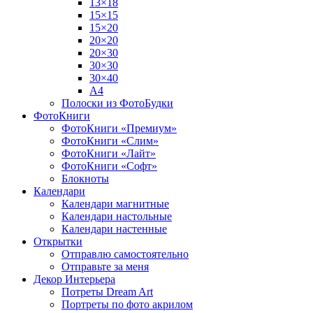
13×18
15×15
15×20
20×20
20×30
30×30
30×40
A4
Полоски из ФотоБудки
ФотоКниги
ФотоКниги «Премиум»
ФотоКниги «Слим»
ФотоКниги «Лайт»
ФотоКниги «Софт»
Блокноты
Календари
Календари магнитные
Календари настольные
Календари настенные
Открытки
Отправлю самостоятельно
Отправьте за меня
Декор Интерьера
Потреты Dream Art
Портреты по фото акрилом