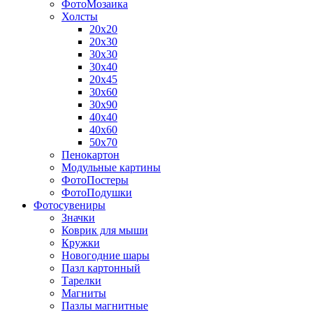
ФотоМозаика
Холсты
20х20
20х30
30х30
30х40
20х45
30х60
30х90
40х40
40х60
50х70
Пенокартон
Модульные картины
ФотоПостеры
ФотоПодушки
Фотоcувениры
Значки
Коврик для мыши
Кружки
Новогодние шары
Пазл картонный
Тарелки
Магниты
Пазлы магнитные