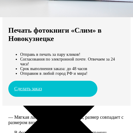
Не нашли Ваш город?
Мы доставляем по всему миру
Печать фотокниги «Слим» в
Продолжить без города
Новокузнецке
Отправь в печать за пару кликов!
Согласования по электронной почте. Отвечаем за 24
часа!
Срок выполнения заказа: до 48 часов
Отправим в любой город РФ и мира!
Сделать заказ
— Мягкая ламинированная обложка, размер совпадает с
размером внутреннего блока.
— В фотокниге может быть от 10 до 50 страниц.