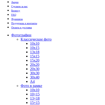
Акции
Сделаем за вас
Бизнесу
FAQ
Франшиза
Поддержка и контакты
Оплата и доставка
Фотографии
Классические фото
10х10
10х15
13х18
15х15
15х20
20х20
20х30
30х30
30х40
А4
Фото в рамке
10х10
10×15
13×18
15×15