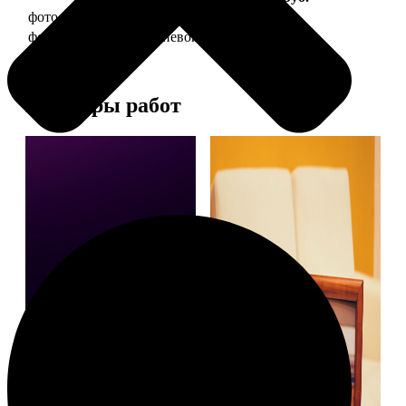
фото 20х30 в деревянной рамке
990
фото 20х30 в алюминиевой рамке
2490
Примеры работ