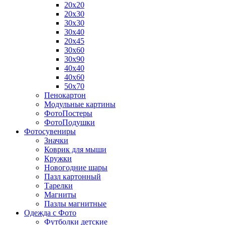
20х20
20х30
30х30
30х40
20х45
30х60
30х90
40х40
40х60
50х70
Пенокартон
Модульные картины
ФотоПостеры
ФотоПодушки
Фотоcувениры
Значки
Коврик для мыши
Кружки
Новогодние шары
Пазл картонный
Тарелки
Магниты
Пазлы магнитные
Одежда с Фото
Футболки детские