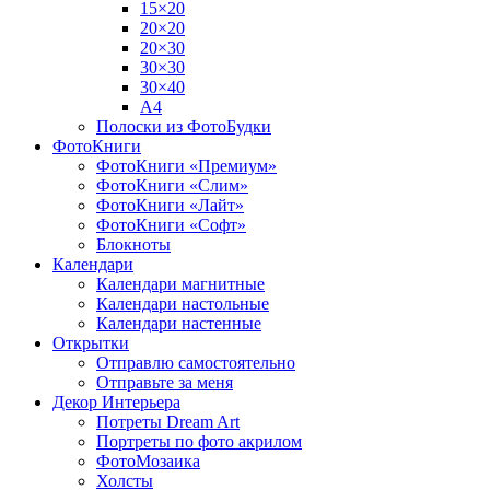
15×20
20×20
20×30
30×30
30×40
A4
Полоски из ФотоБудки
ФотоКниги
ФотоКниги «Премиум»
ФотоКниги «Слим»
ФотоКниги «Лайт»
ФотоКниги «Софт»
Блокноты
Календари
Календари магнитные
Календари настольные
Календари настенные
Открытки
Отправлю самостоятельно
Отправьте за меня
Декор Интерьера
Потреты Dream Art
Портреты по фото акрилом
ФотоМозаика
Холсты