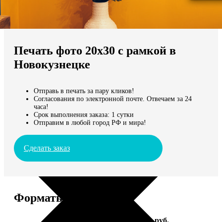
Не нашли Ваш город?
Мы доставляем по всему миру
Печать фото 20х30 с рамкой в
Продолжить без города
Новокузнецке
Отправь в печать за пару кликов!
Согласования по электронной почте. Отвечаем за 24
часа!
Срок выполнения заказа: 1 сутки
Отправим в любой город РФ и мира!
Сделать заказ
Форматы и цены
Услуга
Цена, руб.