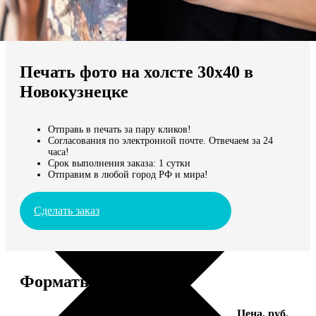
Не нашли Ваш город?
Мы доставляем по всему миру
Печать фото на холсте 30х40 в
Продолжить без города
Новокузнецке
Отправь в печать за пару кликов!
Согласования по электронной почте. Отвечаем за 24
часа!
Срок выполнения заказа: 1 сутки
Отправим в любой город РФ и мира!
Сделать заказ
Форматы и цены
Услуга
Цена, руб.