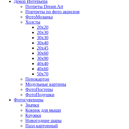
Декор Интерьера
Потреты Dream Art
Портреты по фото акрилом
ФотоМозаика
Холсты
20х20
20х30
30х30
30х40
20х45
30х60
30х90
40х40
40х60
50х70
Пенокартон
Модульные картины
ФотоПостеры
ФотоПодушки
Фотоcувениры
Значки
Коврик для мыши
Кружки
Новогодние шары
Пазл картонный