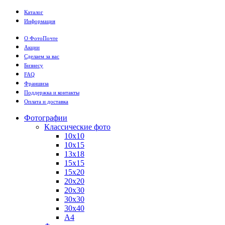
Каталог
Информация
О ФотоПочте
Акции
Сделаем за вас
Бизнесу
FAQ
Франшиза
Поддержка и контакты
Оплата и доставка
Фотографии
Классические фото
10х10
10х15
13х18
15х15
15х20
20х20
20х30
30х30
30х40
А4