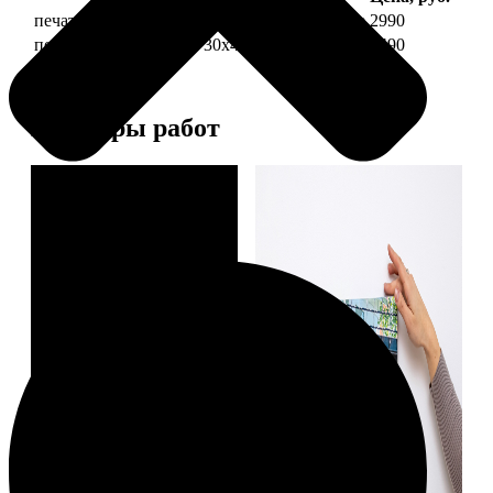
печать фото на холсте 30х40 на подрамнике
2990
печать фото на холсте 30х40 в раме
5490
Примеры работ