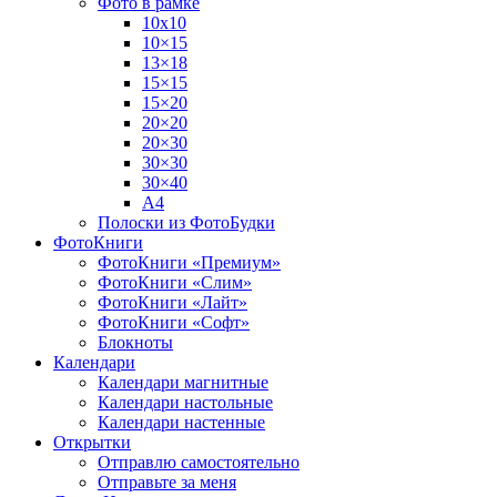
Фото в рамке
10х10
10×15
13×18
15×15
15×20
20×20
20×30
30×30
30×40
A4
Полоски из ФотоБудки
ФотоКниги
ФотоКниги «Премиум»
ФотоКниги «Слим»
ФотоКниги «Лайт»
ФотоКниги «Софт»
Блокноты
Календари
Календари магнитные
Календари настольные
Календари настенные
Открытки
Отправлю самостоятельно
Отправьте за меня