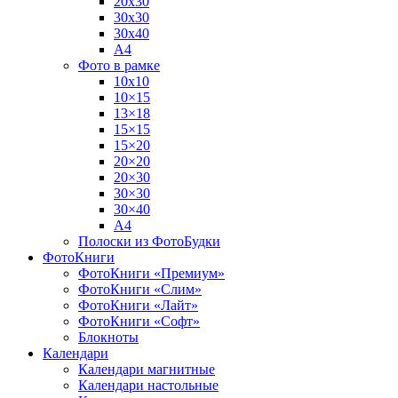
20х30
30х30
30х40
А4
Фото в рамке
10х10
10×15
13×18
15×15
15×20
20×20
20×30
30×30
30×40
A4
Полоски из ФотоБудки
ФотоКниги
ФотоКниги «Премиум»
ФотоКниги «Слим»
ФотоКниги «Лайт»
ФотоКниги «Софт»
Блокноты
Календари
Календари магнитные
Календари настольные