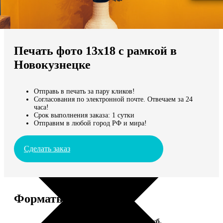
Не нашли Ваш город?
Мы доставляем по всему миру
Печать фото 13х18 с рамкой в
Продолжить без города
Новокузнецке
Отправь в печать за пару кликов!
Согласования по электронной почте. Отвечаем за 24
часа!
Срок выполнения заказа: 1 сутки
Отправим в любой город РФ и мира!
Сделать заказ
Форматы и цены
Услуга
Цена, руб.