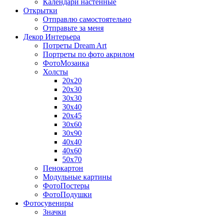
Календари настенные
Открытки
Отправлю самостоятельно
Отправьте за меня
Декор Интерьера
Потреты Dream Art
Портреты по фото акрилом
ФотоМозаика
Холсты
20х20
20х30
30х30
30х40
20х45
30х60
30х90
40х40
40х60
50х70
Пенокартон
Модульные картины
ФотоПостеры
ФотоПодушки
Фотоcувениры
Значки