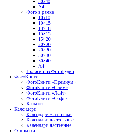
30х40
А4
Фото в рамке
10х10
10×15
13×18
15×15
15×20
20×20
20×30
30×30
30×40
A4
Полоски из ФотоБудки
ФотоКниги
ФотоКниги «Премиум»
ФотоКниги «Слим»
ФотоКниги «Лайт»
ФотоКниги «Софт»
Блокноты
Календари
Календари магнитные
Календари настольные
Календари настенные
Открытки