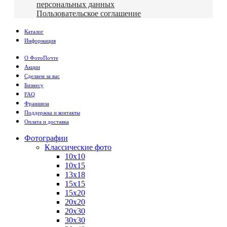
персональных данных
Пользовательское соглашение
Каталог
Информация
О ФотоПочте
Акции
Сделаем за вас
Бизнесу
FAQ
Франшиза
Поддержка и контакты
Оплата и доставка
Фотографии
Классические фото
10х10
10х15
13х18
15х15
15х20
20х20
20х30
30х30