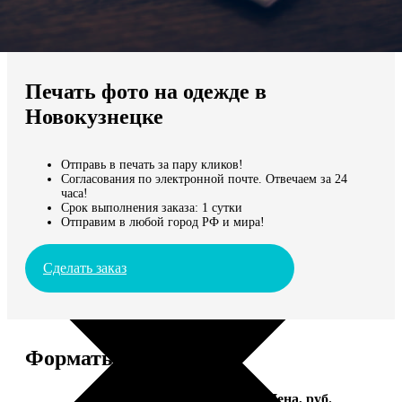
Не нашли Ваш город?
Мы доставляем по всему миру
Печать фото на одежде в
Продолжить без города
Новокузнецке
Отправь в печать за пару кликов!
Согласования по электронной почте. Отвечаем за 24
часа!
Срок выполнения заказа: 1 сутки
Отправим в любой город РФ и мира!
Сделать заказ
Форматы и цены
Услуга
Цена, руб.