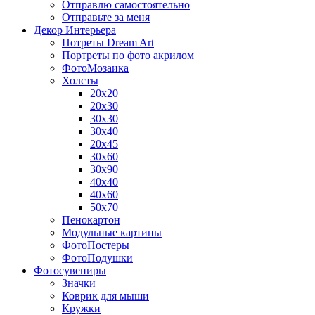
Отправлю самостоятельно
Отправьте за меня
Декор Интерьера
Потреты Dream Art
Портреты по фото акрилом
ФотоМозаика
Холсты
20х20
20х30
30х30
30х40
20х45
30х60
30х90
40х40
40х60
50х70
Пенокартон
Модульные картины
ФотоПостеры
ФотоПодушки
Фотоcувениры
Значки
Коврик для мыши
Кружки