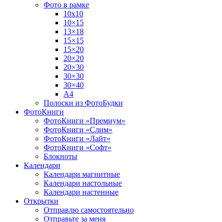
Фото в рамке
10х10
10×15
13×18
15×15
15×20
20×20
20×30
30×30
30×40
A4
Полоски из ФотоБудки
ФотоКниги
ФотоКниги «Премиум»
ФотоКниги «Слим»
ФотоКниги «Лайт»
ФотоКниги «Софт»
Блокноты
Календари
Календари магнитные
Календари настольные
Календари настенные
Открытки
Отправлю самостоятельно
Отправьте за меня