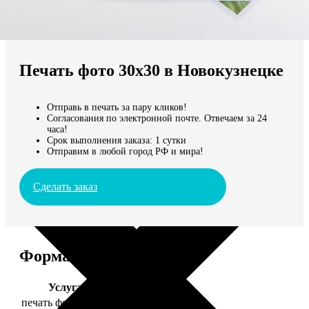
Не нашли Ваш город?
Мы доставляем по всему миру
Печать фото 30х30 в Новокузнецке
Продолжить без города
Отправь в печать за пару кликов!
Согласования по электронной почте. Отвечаем за 24
часа!
Срок выполнения заказа: 1 сутки
Отправим в любой город РФ и мира!
Сделать заказ
Форматы и цены
Услуга
Цена, руб.
печать фото 30х30
179