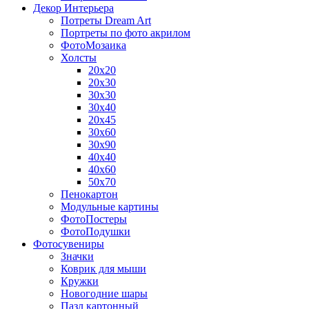
Декор Интерьера
Потреты Dream Art
Портреты по фото акрилом
ФотоМозаика
Холсты
20х20
20х30
30х30
30х40
20х45
30х60
30х90
40х40
40х60
50х70
Пенокартон
Модульные картины
ФотоПостеры
ФотоПодушки
Фотоcувениры
Значки
Коврик для мыши
Кружки
Новогодние шары
Пазл картонный