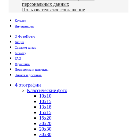
персональных данных
Пользовательское соглашение
Каталог
Информация
О ФотоПочте
Акции
Сделаем за вас
Бизнесу
FAQ
Франшиза
Поддержка и контакты
Оплата и доставка
Фотографии
Классические фото
10х10
10х15
13х18
15х15
15х20
20х20
20х30
30х30