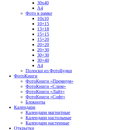
30х40
А4
Фото в рамке
10х10
10×15
13×18
15×15
15×20
20×20
20×30
30×30
30×40
A4
Полоски из ФотоБудки
ФотоКниги
ФотоКниги «Премиум»
ФотоКниги «Слим»
ФотоКниги «Лайт»
ФотоКниги «Софт»
Блокноты
Календари
Календари магнитные
Календари настольные
Календари настенные
Открытки