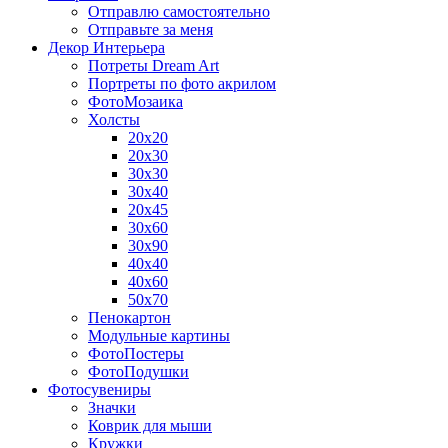
Отправлю самостоятельно
Отправьте за меня
Декор Интерьера
Потреты Dream Art
Портреты по фото акрилом
ФотоМозаика
Холсты
20х20
20х30
30х30
30х40
20х45
30х60
30х90
40х40
40х60
50х70
Пенокартон
Модульные картины
ФотоПостеры
ФотоПодушки
Фотоcувениры
Значки
Коврик для мыши
Кружки