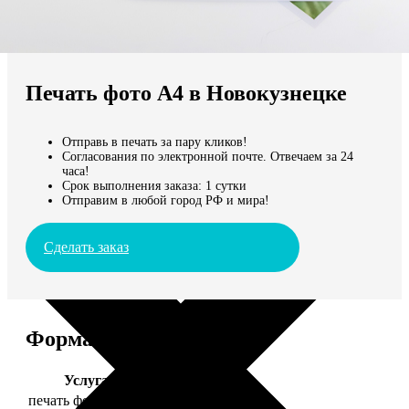
Не нашли Ваш город?
Мы доставляем по всему миру
Печать фото А4 в Новокузнецке
Продолжить без города
Отправь в печать за пару кликов!
Согласования по электронной почте. Отвечаем за 24
часа!
Срок выполнения заказа: 1 сутки
Отправим в любой город РФ и мира!
Сделать заказ
Форматы и цены
Услуга
Цена, руб.
печать фото 20х30
129