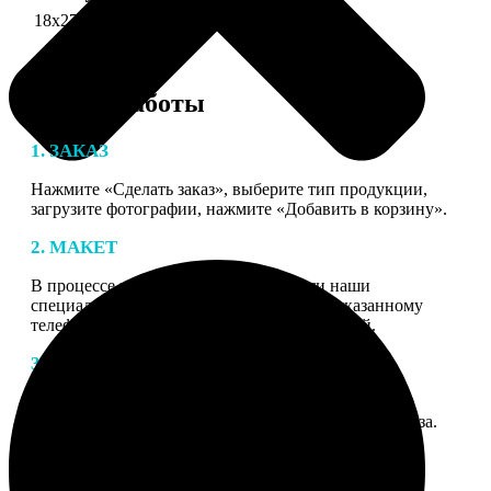
18х27 см 126 частей
990
Этапы работы
1. ЗАКАЗ
Нажмите «Сделать заказ», выберите тип продукции,
загрузите фотографии, нажмите «Добавить в корзину».
2. МАКЕТ
В процессе подготовки заказа к печати наши
специалисты могут связаться с Вами по указанному
телефону или email для согласования деталей.
3. ИЗГОТОВЛЕНИЕ
Оплатите заказ банковской картой. После оплаты
получите подтверждение на email с описанием заказа.
Когда отправим заказ вы получите письмо с трек-
номером для отслеживания.