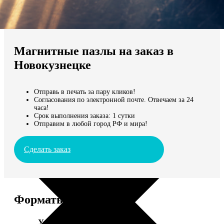
Не нашли Ваш город?
Мы доставляем по всему миру
Магнитные пазлы на заказ в
Продолжить без города
Новокузнецке
Отправь в печать за пару кликов!
Согласования по электронной почте. Отвечаем за 24
часа!
Срок выполнения заказа: 1 сутки
Отправим в любой город РФ и мира!
Сделать заказ
Форматы и цены
Услуга
Цена, руб.