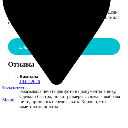
4. ДОСТАВКА И ОПЛАТА
Введите адрес и выберите способ доставки заказа. Если
у вас есть промокод, введите его в специальное поле для
промокода.
Сделать заказ
Отзывы
Камилла
:
19.02.2026
Определение...
Заказывала печать для фото на документы в визу.
Сделали быстро, но вот размеры я сначала выбрала
Меню
не те, пришлось переделывать. Хорошо, что
заметила до оплаты.