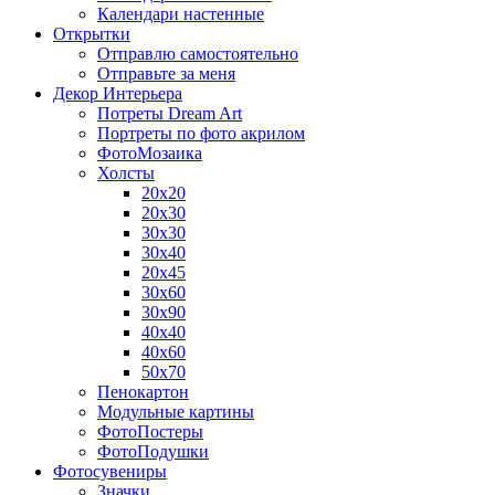
Календари настенные
Открытки
Отправлю самостоятельно
Отправьте за меня
Декор Интерьера
Потреты Dream Art
Портреты по фото акрилом
ФотоМозаика
Холсты
20х20
20х30
30х30
30х40
20х45
30х60
30х90
40х40
40х60
50х70
Пенокартон
Модульные картины
ФотоПостеры
ФотоПодушки
Фотоcувениры
Значки