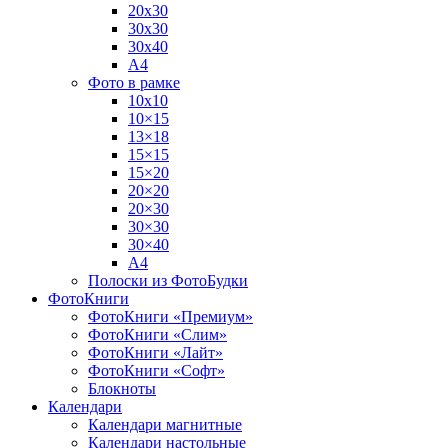
20х30
30х30
30х40
А4
Фото в рамке
10х10
10×15
13×18
15×15
15×20
20×20
20×30
30×30
30×40
A4
Полоски из ФотоБудки
ФотоКниги
ФотоКниги «Премиум»
ФотоКниги «Слим»
ФотоКниги «Лайт»
ФотоКниги «Софт»
Блокноты
Календари
Календари магнитные
Календари настольные