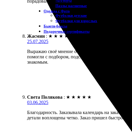
Магниты
порадовал — яркие и четкие изображения!
Пазлы магнитные
Одежда с Фото
Футболки детские
Футболки для взрослых
Бьюти-боксы
Подарочные сертификаты
Жасмин
:
★
★
★
★
★
25.07.2025
Выражаю своё мнение о работе компании. Заказыва
помогли с подбором, подсказали, как лучше оформи
знакомым.
Света Полякова
:
★
★
★
★
★
03.06.2025
Благодарность. Заказывала календарь на заказ. Уд
детали воплощены четко. Заказ пришел быстро и а