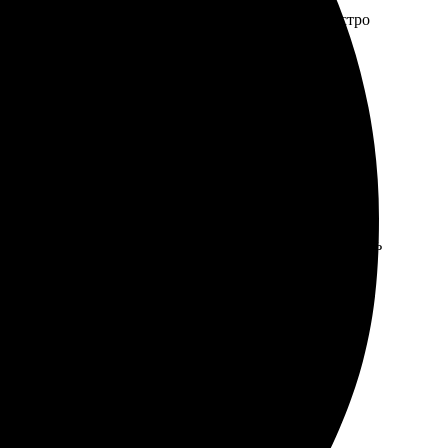
х вопросов. Оформление на сайте интуитивное, быстро
куратно упакованным и с яркими цветами. Очень
вился интерфейс: все интуитивно понятно. Фото
тво на высшем уровне. С удовольствием буду заказывать
т заявки и доставляют в срок. Результат очень