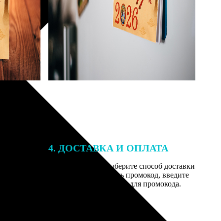
4. ДОСТАВКА И ОПЛАТА
той. После
Введите адрес и выберите способ доставки
 на email с
заказа. Если у вас есть промокод, введите
вим заказ
его в специальное поле для промокода.
мером для