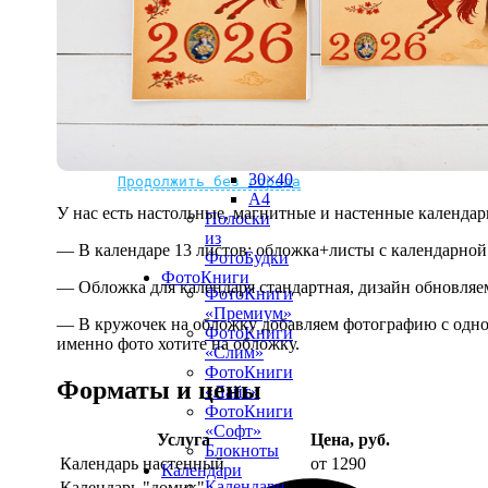
рамке
10х10
10×15
13×18
15×15
15×20
20×20
20×30
Не нашли Ваш город?
Мы доставляем по всему миру
30×30
30×40
Продолжить без города
A4
У нас есть настольные, магнитные и настенные календар
Полоски
из
— В календаре 13 листов: обложка+листы с календарной 
ФотоБудки
ФотоКниги
— Обложка для календаря стандартная, дизайн обновляе
ФотоКниги
«Премиум»
— В кружочек на обложку добавляем фотографию с одной
ФотоКниги
именно фото хотите на обложку.
«Слим»
ФотоКниги
Форматы и цены
«Лайт»
ФотоКниги
«Софт»
Услуга
Цена, руб.
Блокноты
Календарь настенный
от 1290
Календари
Календари
Календарь "домик"
890