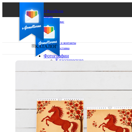
О ФотоПочте
Акции
Сделаем за вас
Бизнесу
FAQ
Франшиза
Поддержка и контакты
КАТАЛОГ
Оплата и доставка
Фотографии
Классические
фото
Ваш город:
10х10
10х15
Ваш регион доставки
13х18
15х15
Выберите из списка:
15х20
20х20
20х30
30х30
30х40
А4
Фото
в