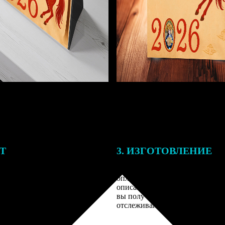
ЕТ
3. ИЗГОТОВЛЕНИЕ
подготовки заказа к печати
Оплатите заказ банковской кар
алисты могут связаться с Вами
оплаты получите подтверждение
му телефону или email для
описанием заказа. Когда отпра
я деталей.
вы получите письмо с трек-но
отслеживания.