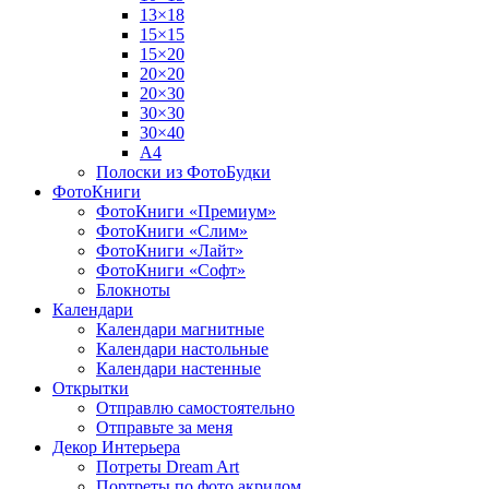
13×18
15×15
15×20
20×20
20×30
30×30
30×40
A4
Полоски из ФотоБудки
ФотоКниги
ФотоКниги «Премиум»
ФотоКниги «Слим»
ФотоКниги «Лайт»
ФотоКниги «Софт»
Блокноты
Календари
Календари магнитные
Календари настольные
Календари настенные
Открытки
Отправлю самостоятельно
Отправьте за меня
Декор Интерьера
Потреты Dream Art
Портреты по фото акрилом