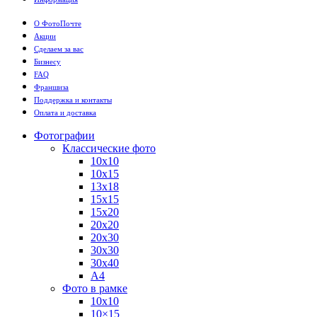
О ФотоПочте
Акции
Сделаем за вас
Бизнесу
FAQ
Франшиза
Поддержка и контакты
Оплата и доставка
Фотографии
Классические фото
10х10
10х15
13х18
15х15
15х20
20х20
20х30
30х30
30х40
А4
Фото в рамке
10х10
10×15