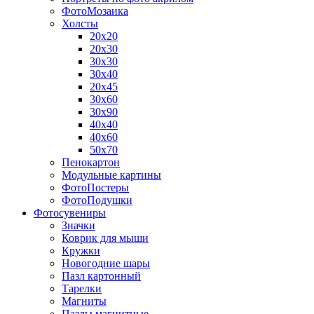
ФотоМозаика
Холсты
20х20
20х30
30х30
30х40
20х45
30х60
30х90
40х40
40х60
50х70
Пенокартон
Модульные картины
ФотоПостеры
ФотоПодушки
Фотоcувениры
Значки
Коврик для мыши
Кружки
Новогодние шары
Пазл картонный
Тарелки
Магниты
Пазлы магнитные