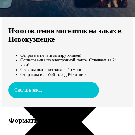
Не нашли Ваш город?
Мы доставляем по всему миру
Изготовления магнитов на заказ в
Продолжить без города
Новокузнецке
Отправь в печать за пару кликов!
Согласования по электронной почте. Отвечаем за 24
часа!
Срок выполнения заказа: 1 сутки
Отправим в любой город РФ и мира!
Сделать заказ
Форматы и цены
Услуга
Цена, руб.