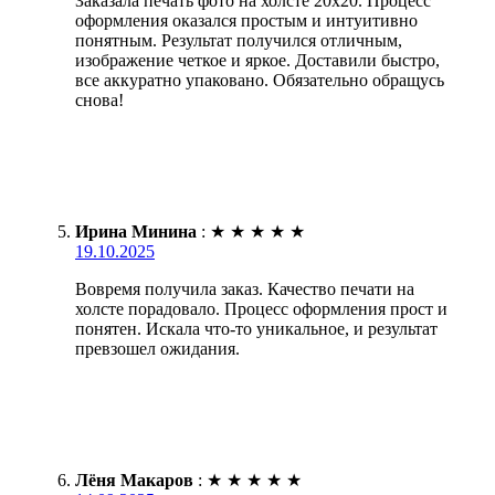
Заказала печать фото на холсте 20х20. Процесс
оформления оказался простым и интуитивно
понятным. Результат получился отличным,
изображение четкое и яркое. Доставили быстро,
все аккуратно упаковано. Обязательно обращусь
снова!
Ирина Минина
:
★
★
★
★
★
19.10.2025
Вовремя получила заказ. Качество печати на
холсте порадовало. Процесс оформления прост и
понятен. Искала что-то уникальное, и результат
превзошел ожидания.
Лёня Макаров
:
★
★
★
★
★