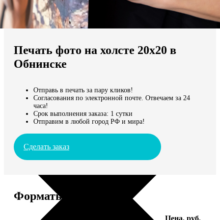
Не нашли Ваш город?
Мы доставляем по всему миру
Печать фото на холсте 20х20 в
Продолжить без города
Обнинске
Отправь в печать за пару кликов!
Согласования по электронной почте. Отвечаем за 24
часа!
Срок выполнения заказа: 1 сутки
Отправим в любой город РФ и мира!
Сделать заказ
Форматы и цены
Услуга
Цена, руб.