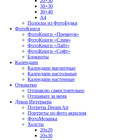
20×30
30×30
30×40
A4
Полоски из ФотоБудки
ФотоКниги
ФотоКниги «Премиум»
ФотоКниги «Слим»
ФотоКниги «Лайт»
ФотоКниги «Софт»
Блокноты
Календари
Календари магнитные
Календари настольные
Календари настенные
Открытки
Отправлю самостоятельно
Отправьте за меня
Декор Интерьера
Потреты Dream Art
Портреты по фото акрилом
ФотоМозаика
Холсты
20х20
20х30