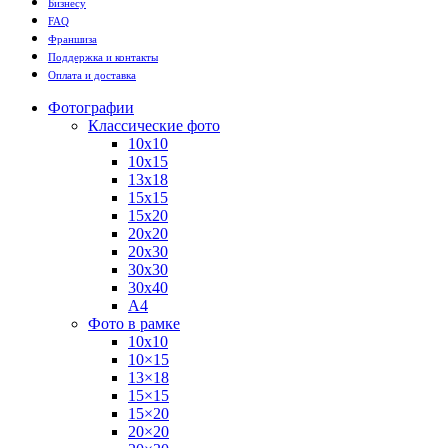
Бизнесу
FAQ
Франшиза
Поддержка и контакты
Оплата и доставка
Фотографии
Классические фото
10х10
10х15
13х18
15х15
15х20
20х20
20х30
30х30
30х40
А4
Фото в рамке
10х10
10×15
13×18
15×15
15×20
20×20