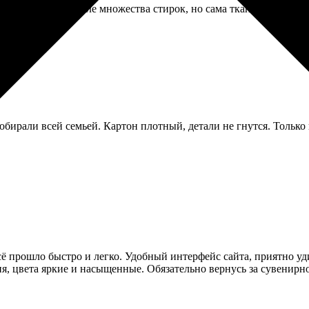
нт не выцвел после множества стирок, но сама ткань после перво
обирали всей семьей. Картон плотный, детали не гнутся. Тольк
сё прошло быстро и легко. Удобный интерфейс сайта, приятно у
ия, цвета яркие и насыщенные. Обязательно вернусь за сувенир