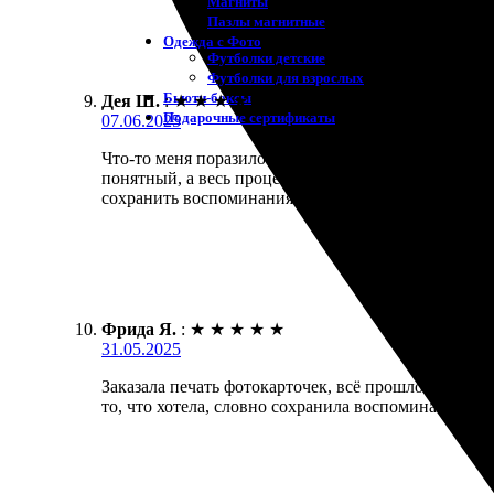
Магниты
Пазлы магнитные
Одежда с Фото
Футболки детские
Футболки для взрослых
Бьюти-боксы
Дея Ш.
:
★
★
★
★
★
Подарочные сертификаты
07.06.2025
Что-то меня поразило в этой компании! Печать фот
понятный, а весь процесс от выбора до оплаты зан
сохранить воспоминания!
Фрида Я.
:
★
★
★
★
★
31.05.2025
Заказала печать фотокарточек, всё прошло без про
то, что хотела, словно сохранила воспоминания. Р