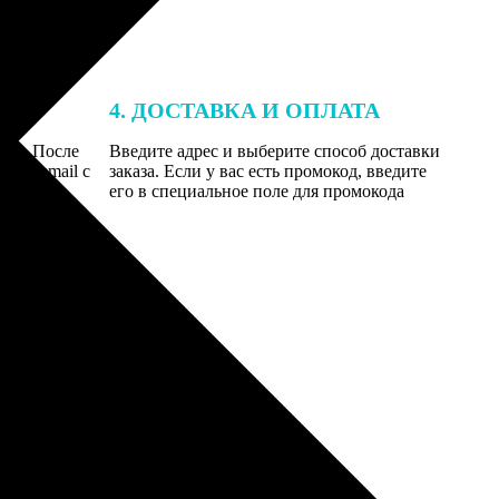
4. ДОСТАВКА И ОПЛАТА
той. После
Введите адрес и выберите способ доставки
 на email с
заказа. Если у вас есть промокод, введите
вим заказ
его в специальное поле для промокода
мером для