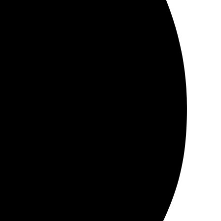
тная связь. Процесс оформления заказа простой.
 внимательность. Рекомендую!
е. Печать пришла вовремя, качество на высоте.