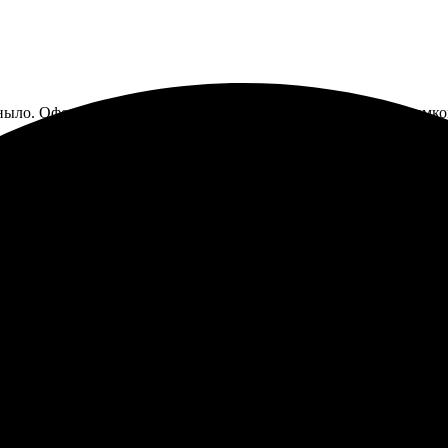
ныло. Оформление простое, скорость шикарная. Качество снимков
сь очень довольна. Процесс очень простой: загрузила фото, выб
похвал, цвета яркие и насыщенные. Обязательно закажу еще!