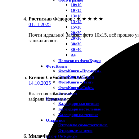
Фото в рамке
10х10
10×15
13×18
Ростислав Фёдоров
:
★
★
★
★
★
15×15
01.11.2025
15×20
20×20
Почти идеально! Заказал фото 10х15, всё прошло у
20×30
зашкаливают.
30×30
30×40
A4
Полоски из ФотоБудки
ФотоКниги
ФотоКниги «Премиум»
ФотоКниги «Слим»
Есения Симонова
:
★
★
★
★
★
ФотоКниги «Лайт»
14.10.2025
ФотоКниги «Софт»
Блокноты
Классная компания! Заказала печать 10х15 и остала
Календари
забрала готовые отпечатки. Качество выше всяких 
Календари магнитные
Календари настольные
Календари настенные
Открытки
Отправлю самостоятельно
Отправьте за меня
Мила Фомина
:
★
★
★
★
★
Декор Интерьера