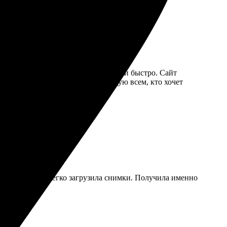
 печать 10х15, и все прошло легко и быстро. Сайт
о, упаковка аккуратная. Рекомендую всем, кто хочет
ой интерфейс, легко загрузила снимки. Получила именно