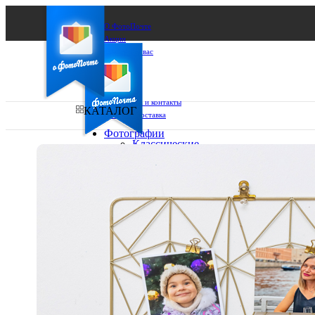
О ФотоПочте
Акции
Сделаем за вас
Бизнесу
FAQ
Франшиза
Поддержка и контакты
КАТАЛОГ
Оплата и доставка
Фотографии
Классические
фото
Ваш город:
10х10
10х15
Ваш регион доставки
13х18
15х15
Выберите из списка:
15х20
20х20
20х30
30х30
30х40
А4
Фото
в