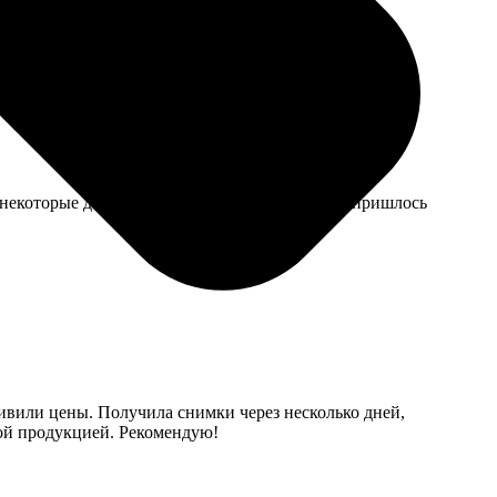
й же дала усадку, хотя стирала в холодной воде.
о некоторые детали были чуть хуже прорезаны, пришлось
дивили цены. Получила снимки через несколько дней,
ной продукцией. Рекомендую!