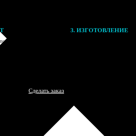
ЕТ
3. ИЗГОТОВЛЕНИЕ
подготовки заказа к печати
Оплатите заказ банковской кар
алисты могут связаться с Вами
оплаты получите подтверждение
му телефону или email для
описанием заказа. Когда отпра
я деталей.
вы получите письмо с трек-но
отслеживания.
Сделать заказ