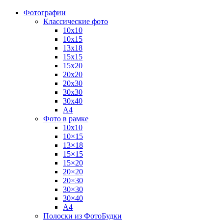
Фотографии
Классические фото
10х10
10х15
13х18
15х15
15х20
20х20
20х30
30х30
30х40
А4
Фото в рамке
10х10
10×15
13×18
15×15
15×20
20×20
20×30
30×30
30×40
A4
Полоски из ФотоБудки