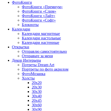
ФотоКниги
ФотоКниги «Премиум»
ФотоКниги «Слим»
ФотоКниги «Лайт»
ФотоКниги «Софт»
Блокноты
Календари
Календари магнитные
Календари настольные
Календари настенные
Открытки
Отправлю самостоятельно
Отправьте за меня
Декор Интерьера
Потреты Dream Art
Портреты по фото акрилом
ФотоМозаика
Холсты
20х20
20х30
30х30
30х40
20х45
30х60
30х90