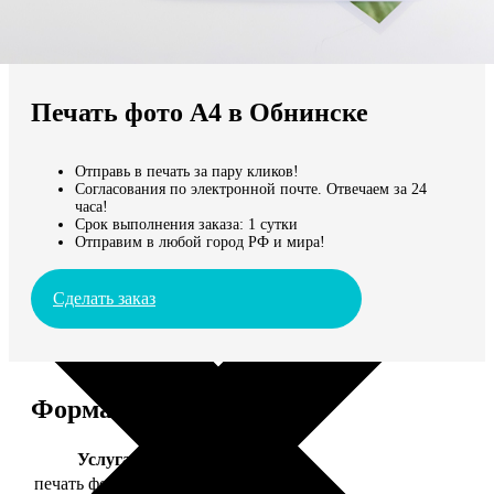
Не нашли Ваш город?
Мы доставляем по всему миру
Печать фото А4 в Обнинске
Продолжить без города
Отправь в печать за пару кликов!
Согласования по электронной почте. Отвечаем за 24
часа!
Срок выполнения заказа: 1 сутки
Отправим в любой город РФ и мира!
Сделать заказ
Форматы и цены
Услуга
Цена, руб.
печать фото 20х30
129