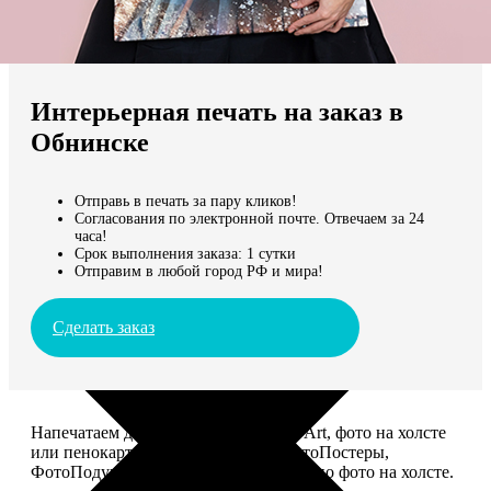
Не нашли Ваш город?
Мы доставляем по всему миру
Интерьерная печать на заказ в
Продолжить без города
Обнинске
Отправь в печать за пару кликов!
Согласования по электронной почте. Отвечаем за 24
часа!
Срок выполнения заказа: 1 сутки
Отправим в любой город РФ и мира!
Сделать заказ
Напечатаем для вас картины Dream-Art, фото на холсте
или пенокартоне, ФотоМозаику, ФотоПостеры,
ФотоПодушки или напишем портрет по фото на холсте.