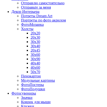
Отправлю самостоятельно
Отправьте за меня
Декор Интерьера
Потреты Dream Art
Портреты по фото акрилом
ФотоМозаика
Холсты
20х20
20х30
30х30
30х40
20х45
30х60
30х90
40х40
40х60
50х70
Пенокартон
Модульные картины
ФотоПостеры
ФотоПодушки
Фотоcувениры
Значки
Коврик для мыши
Кружки