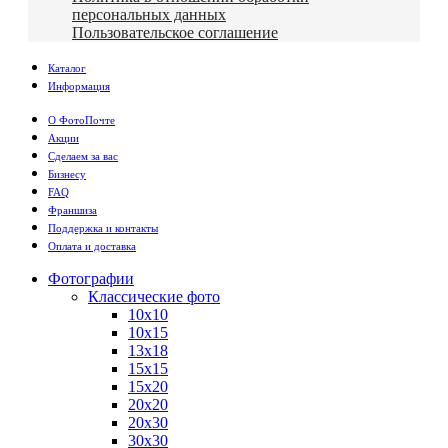
персональных данных
Пользовательское соглашение
Каталог
Информация
О ФотоПочте
Акции
Сделаем за вас
Бизнесу
FAQ
Франшиза
Поддержка и контакты
Оплата и доставка
Фотографии
Классические фото
10х10
10х15
13х18
15х15
15х20
20х20
20х30
30х30