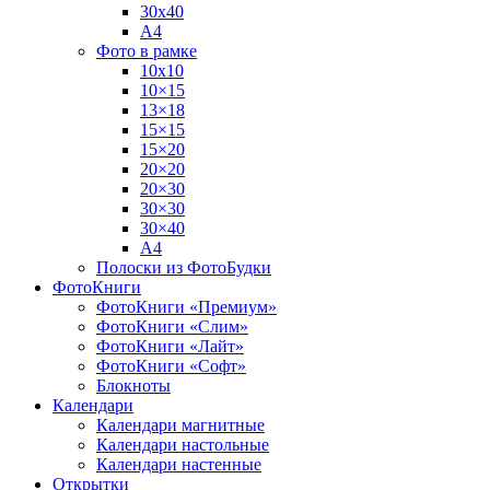
30х40
А4
Фото в рамке
10х10
10×15
13×18
15×15
15×20
20×20
20×30
30×30
30×40
A4
Полоски из ФотоБудки
ФотоКниги
ФотоКниги «Премиум»
ФотоКниги «Слим»
ФотоКниги «Лайт»
ФотоКниги «Софт»
Блокноты
Календари
Календари магнитные
Календари настольные
Календари настенные
Открытки