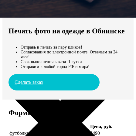
Не нашли Ваш город?
Мы доставляем по всему миру
Печать фото на одежде в Обнинске
Продолжить без города
Отправь в печать за пару кликов!
Согласования по электронной почте. Отвечаем за 24
часа!
Срок выполнения заказа: 1 сутки
Отправим в любой город РФ и мира!
Сделать заказ
Форматы и цены
Услуга
Цена, руб.
футболка детская с фото рост 118 см
1490