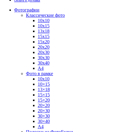
Оплата и доставка
Фотографии
Классические фото
10х10
10х15
13х18
15х15
15х20
20х20
20х30
30х30
30х40
А4
Фото в рамке
10х10
10×15
13×18
15×15
15×20
20×20
20×30
30×30
30×40
A4
Полоски из ФотоБудки