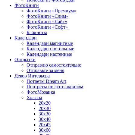
ФотоКниги
ФотоКниги «Премиум»
ФотоКниги «Слим»
ФотоКниги «Лайт»
ФотоКниги «Софт»
Блокноты
Календари
Календари магнитные
Календари настольные
Календари настенные
Открытки
Отправлю самостоятельно
Отправьте за меня
Декор Интерьера
Потреты Dream Art
Портреты по фото акрилом
ФотоМозаика
Холсты
20х20
20х30
30х30
30х40
20х45
30х60