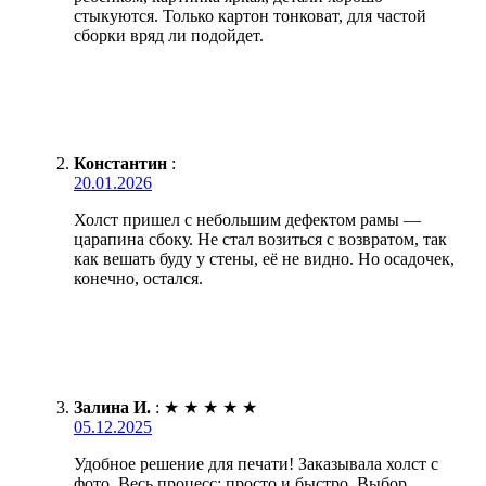
стыкуются. Только картон тонковат, для частой
сборки вряд ли подойдет.
Константин
:
20.01.2026
Холст пришел с небольшим дефектом рамы —
царапина сбоку. Не стал возиться с возвратом, так
как вешать буду у стены, её не видно. Но осадочек,
конечно, остался.
Залина И.
:
★
★
★
★
★
05.12.2025
Удобное решение для печати! Заказывала холст с
фото. Весь процесс: просто и быстро. Выбор