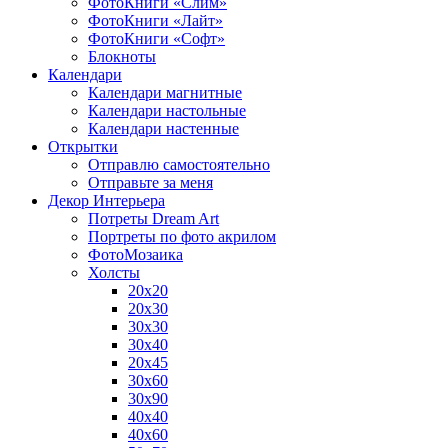
ФотоКниги «Слим»
ФотоКниги «Лайт»
ФотоКниги «Софт»
Блокноты
Календари
Календари магнитные
Календари настольные
Календари настенные
Открытки
Отправлю самостоятельно
Отправьте за меня
Декор Интерьера
Потреты Dream Art
Портреты по фото акрилом
ФотоМозаика
Холсты
20х20
20х30
30х30
30х40
20х45
30х60
30х90
40х40
40х60