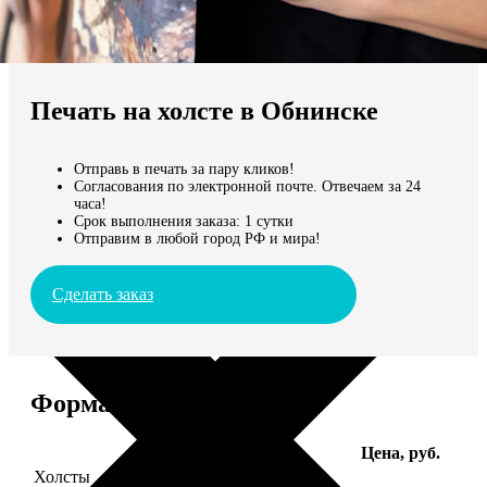
Не нашли Ваш город?
Мы доставляем по всему миру
Печать на холсте в Обнинске
Продолжить без города
Отправь в печать за пару кликов!
Согласования по электронной почте. Отвечаем за 24
часа!
Срок выполнения заказа: 1 сутки
Отправим в любой город РФ и мира!
Сделать заказ
Форматы и цены
Услуга
Цена, руб.
Холсты