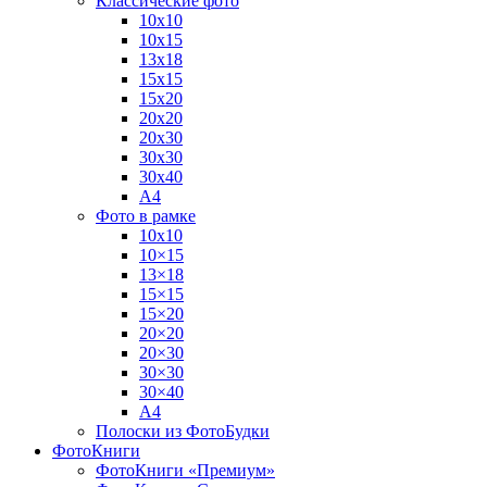
Классические фото
10х10
10х15
13х18
15х15
15х20
20х20
20х30
30х30
30х40
А4
Фото в рамке
10х10
10×15
13×18
15×15
15×20
20×20
20×30
30×30
30×40
A4
Полоски из ФотоБудки
ФотоКниги
ФотоКниги «Премиум»