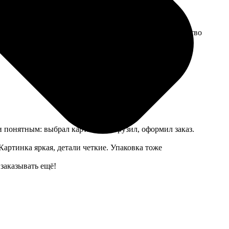
 – всё интуитивно понятно. Доставили вовремя, качество
 понятным: выбрал картинку, загрузил, оформил заказ.
Картинка яркая, детали четкие. Упаковка тоже
 заказывать ещё!