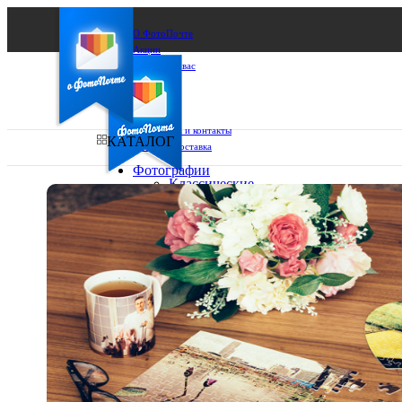
О ФотоПочте
Акции
Сделаем за вас
Бизнесу
FAQ
Франшиза
Поддержка и контакты
КАТАЛОГ
Оплата и доставка
Фотографии
Классические
фото
Ваш город:
10х10
10х15
Ваш регион доставки
13х18
15х15
Выберите из списка:
15х20
20х20
20х30
30х30
30х40
А4
Фото
в