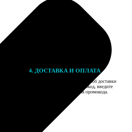
4. ДОСТАВКА И ОПЛАТА
той. После
Введите адрес и выберите способ доставки
 на email с
заказа. Если у вас есть промокод, введите
вим заказ
его в специальное поле для промокода.
мером для