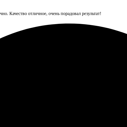
очно. Качество отличное, очень порадовал результат!
олнения заказа. Пазлы получились яркими и четкими, точно как 
е просто и понятно. Выбрала фото, оформила заказ, оплатила. Че
 собирать одно удовольствие, все детали подходят идеально. Оче