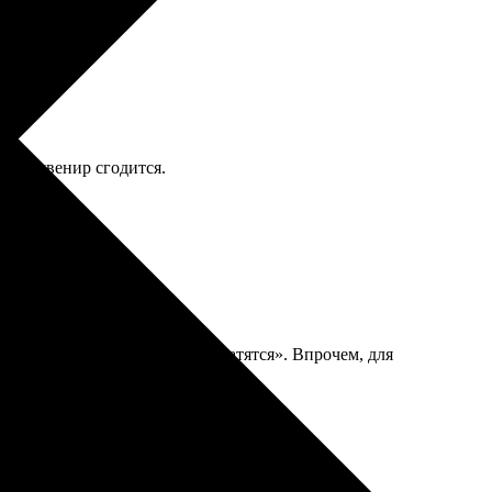
как сувенир сгодится.
края некоторых немного «лохматятся». Впрочем, для