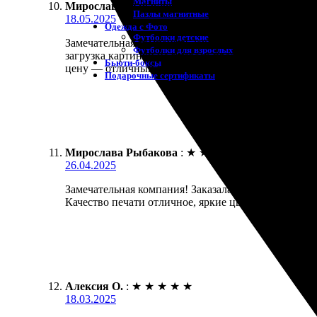
Магниты
Мирослава Рыбакова
:
★
★
★
★
★
Пазлы магнитные
18.05.2025
Одежда с Фото
Футболки детские
Замечательная компания! Заказала пазл на заказ, о
Футболки для взрослых
загрузка картинки не вызвала проблем. Доставка пр
Бьюти-боксы
цену — отличный результат! Обязательно воспольз
Подарочные сертификаты
Мирослава Рыбакова
:
★
★
★
★
★
26.04.2025
Замечательная компания! Заказала пазлы на сайте —
Качество печати отличное, яркие цвета. Упаковка
Алексия О.
:
★
★
★
★
★
18.03.2025