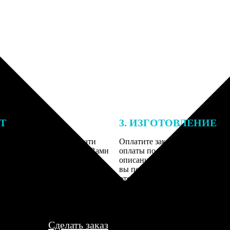
ЕТ
3. ИЗГОТОВЛЕНИЕ
подготовки заказа к печати
Оплатите заказ банковской кар
алисты могут связаться с Вами
оплаты получите подтверждение
му телефону или email для
описанием заказа. Когда отпра
я деталей.
вы получите письмо с трек-но
отслеживания.
Сделать заказ