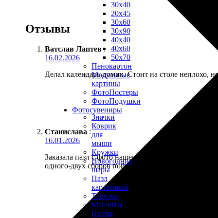
30х40
20х45
30х60
Отзывы
30х90
40х40
40х60
Ватслав Лаптев
:
50х70
16.02.2026
Пенокартон
Делал календарь-домик. Стоит на столе неплохо, н
Модульные
картины
ФотоПостеры
ФотоПодушки
Фотоcувениры
Значки
Коврик
Станислава
:
для
16.01.2026
мыши
Кружки
Заказала пазл с фото нашего путешествия, собирал
Новогодние
одного-двух сборов пойдёт.
шары
Пазл
картонный
Тарелки
Магниты
Пазлы