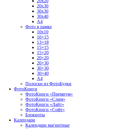
20х20
20х30
30х30
30х40
А4
Фото в рамке
10х10
10×15
13×18
15×15
15×20
20×20
20×30
30×30
30×40
A4
Полоски из ФотоБудки
ФотоКниги
ФотоКниги «Премиум»
ФотоКниги «Слим»
ФотоКниги «Лайт»
ФотоКниги «Софт»
Блокноты
Календари
Календари магнитные