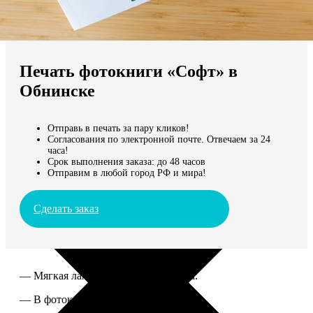
Не нашли Ваш город?
Мы доставляем по всему миру
Печать фотокниги «Софт» в
Продолжить без города
Обнинске
Отправь в печать за пару кликов!
Согласования по электронной почте. Отвечаем за 24
часа!
Срок выполнения заказа: до 48 часов
Отправим в любой город РФ и мира!
Сделать заказ
— Мягкая ламинированная обложка.
— В фотокниге от 60 до 300 страниц.