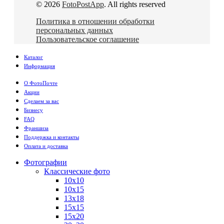
© 2026
FotoPostApp
. All rights reserved
Политика в отношении обработки
персональных данных
Пользовательское соглашение
Каталог
Информация
О ФотоПочте
Акции
Сделаем за вас
Бизнесу
FAQ
Франшиза
Поддержка и контакты
Оплата и доставка
Фотографии
Классические фото
10х10
10х15
13х18
15х15
15х20