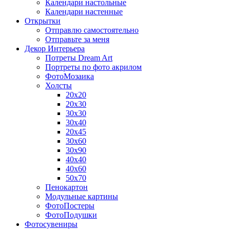
Календари настольные
Календари настенные
Открытки
Отправлю самостоятельно
Отправьте за меня
Декор Интерьера
Потреты Dream Art
Портреты по фото акрилом
ФотоМозаика
Холсты
20х20
20х30
30х30
30х40
20х45
30х60
30х90
40х40
40х60
50х70
Пенокартон
Модульные картины
ФотоПостеры
ФотоПодушки
Фотоcувениры