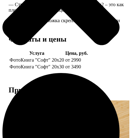
— Страницы из бумаги плотностью 170 г/м2 – это как
плотные страницы глянцевого журнала.
— Страницы и обложка скреплены металлическими
болтами.
Форматы и цены
Услуга
Цена, руб.
ФотоКнига "Софт" 20х20
от 2990
ФотоКнига "Софт" 20х30
от 3490
Примеры работ