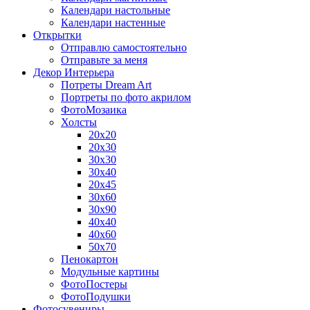
Календари настольные
Календари настенные
Открытки
Отправлю самостоятельно
Отправьте за меня
Декор Интерьера
Потреты Dream Art
Портреты по фото акрилом
ФотоМозаика
Холсты
20х20
20х30
30х30
30х40
20х45
30х60
30х90
40х40
40х60
50х70
Пенокартон
Модульные картины
ФотоПостеры
ФотоПодушки
Фотоcувениры