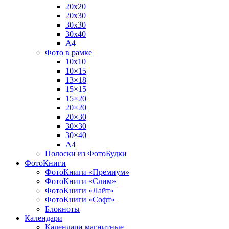
20х20
20х30
30х30
30х40
А4
Фото в рамке
10х10
10×15
13×18
15×15
15×20
20×20
20×30
30×30
30×40
A4
Полоски из ФотоБудки
ФотоКниги
ФотоКниги «Премиум»
ФотоКниги «Слим»
ФотоКниги «Лайт»
ФотоКниги «Софт»
Блокноты
Календари
Календари магнитные