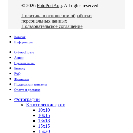
© 2026
FotoPostApp
. All rights reserved
Политика в отношении обработки
персональных данных
Пользовательское соглашение
Каталог
Информация
О ФотоПочте
Акции
Сделаем за вас
Бизнесу
FAQ
Франшиза
Поддержка и контакты
Оплата и доставка
Фотографии
Классические фото
10х10
10х15
13х18
15х15
15х20