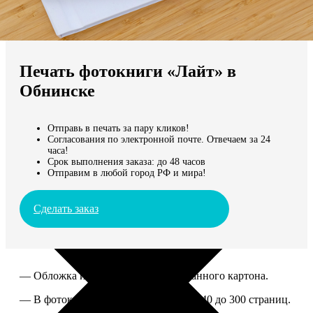
Не нашли Ваш город?
Мы доставляем по всему миру
Печать фотокниги «Лайт» в
Продолжить без города
Обнинске
Отправь в печать за пару кликов!
Согласования по электронной почте. Отвечаем за 24
часа!
Срок выполнения заказа: до 48 часов
Отправим в любой город РФ и мира!
Сделать заказ
— Обложка из твердого ламинированного картона.
— В фотокниге можно разместить от 40 до 300 страниц.