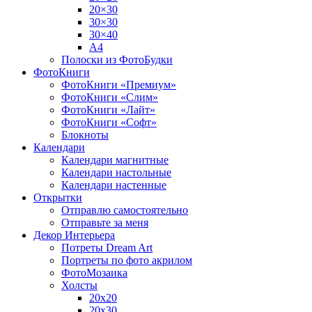
20×30
30×30
30×40
A4
Полоски из ФотоБудки
ФотоКниги
ФотоКниги «Премиум»
ФотоКниги «Слим»
ФотоКниги «Лайт»
ФотоКниги «Софт»
Блокноты
Календари
Календари магнитные
Календари настольные
Календари настенные
Открытки
Отправлю самостоятельно
Отправьте за меня
Декор Интерьера
Потреты Dream Art
Портреты по фото акрилом
ФотоМозаика
Холсты
20х20
20х30