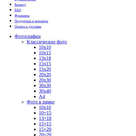
Бизнесу
FAQ
Франшиза
Поддержка и контакты
Оплата и доставка
Фотографии
Классические фото
10х10
10х15
13х18
15х15
15х20
20х20
20х30
30х30
30х40
А4
Фото в рамке
10х10
10×15
13×18
15×15
15×20
20×20