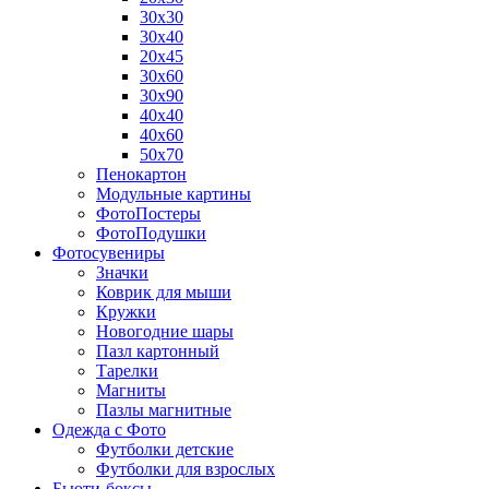
30х30
30х40
20х45
30х60
30х90
40х40
40х60
50х70
Пенокартон
Модульные картины
ФотоПостеры
ФотоПодушки
Фотоcувениры
Значки
Коврик для мыши
Кружки
Новогодние шары
Пазл картонный
Тарелки
Магниты
Пазлы магнитные
Одежда с Фото
Футболки детские
Футболки для взрослых
Бьюти-боксы