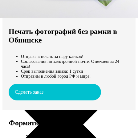
Не нашли Ваш город?
Мы доставляем по всему миру
Печать фотографий без рамки в
Продолжить без города
Обнинске
Отправь в печать за пару кликов!
Согласования по электронной почте. Отвечаем за 24
часа!
Срок выполнения заказа: 1 сутки
Отправим в любой город РФ и мира!
Сделать заказ
Форматы и цены
Услуга
Цена, руб.