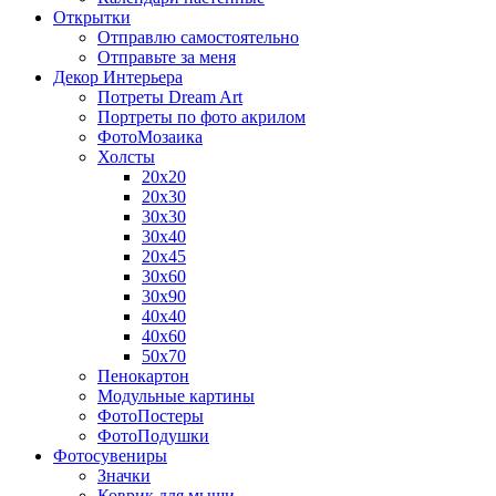
Открытки
Отправлю самостоятельно
Отправьте за меня
Декор Интерьера
Потреты Dream Art
Портреты по фото акрилом
ФотоМозаика
Холсты
20х20
20х30
30х30
30х40
20х45
30х60
30х90
40х40
40х60
50х70
Пенокартон
Модульные картины
ФотоПостеры
ФотоПодушки
Фотоcувениры
Значки
Коврик для мыши