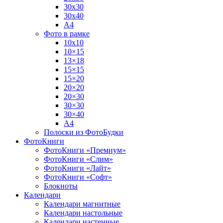
30х30
30х40
А4
Фото в рамке
10х10
10×15
13×18
15×15
15×20
20×20
20×30
30×30
30×40
A4
Полоски из ФотоБудки
ФотоКниги
ФотоКниги «Премиум»
ФотоКниги «Слим»
ФотоКниги «Лайт»
ФотоКниги «Софт»
Блокноты
Календари
Календари магнитные
Календари настольные
Календари настенные