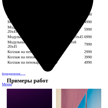
Модульный пенокартон из трех частей 30х40
3890
Модульный пенокартон из трех частей 20х45
2990
Модульный пенокартон из четырех частей
3990
20х45
Модульный пенокартон из пяти частей 20х45
4990
Модульный пенокартон из шести частей
5990
20х45
Модульный пенокартон из семи частей 20х45
6990
Модульный пенокартон из восьми частей
7990
20х45
Коллаж на пенокартоне 30х30
2990
Коллаж на пенокартоне 30х60
3990
Коллаж на пенокартоне 30х90
4990
Определение...
Примеры работ
Меню