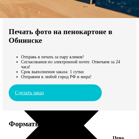
Не нашли Ваш город?
Мы доставляем по всему миру
Печать фото на пенокартоне в
Продолжить без города
Обнинске
Отправь в печать за пару кликов!
Согласования по электронной почте. Отвечаем за 24
часа!
Срок выполнения заказа: 1 сутки
Отправим в любой город РФ и мира!
Сделать заказ
Форматы и цены
Цена,