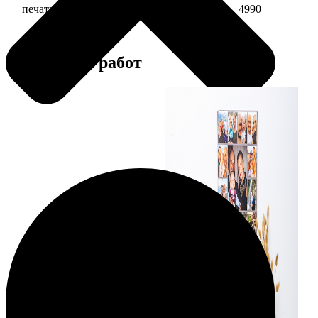
печать фото на холсте 30х30 в раме
4990
Примеры работ