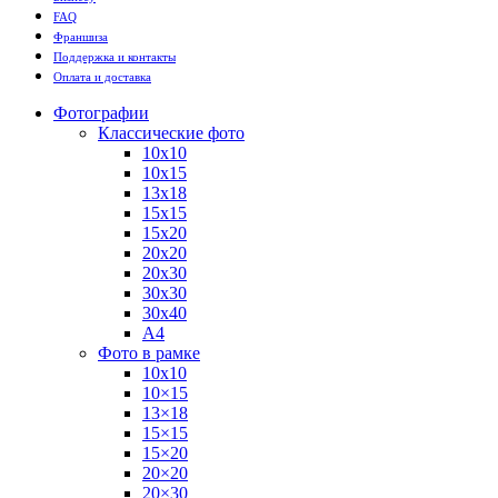
FAQ
Франшиза
Поддержка и контакты
Оплата и доставка
Фотографии
Классические фото
10х10
10х15
13х18
15х15
15х20
20х20
20х30
30х30
30х40
А4
Фото в рамке
10х10
10×15
13×18
15×15
15×20
20×20
20×30