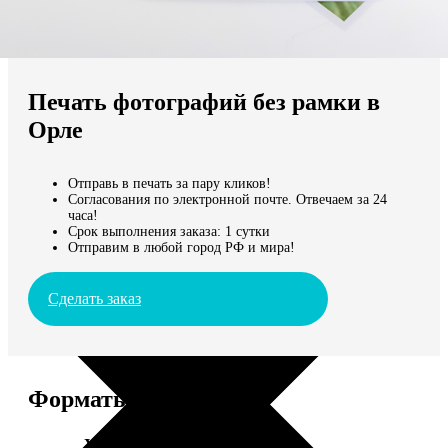
Не нашли Ваш город?
Мы доставляем по всему миру
Печать фотографий без рамки в
Продолжить без города
Орле
Отправь в печать за пару кликов!
Согласования по электронной почте. Отвечаем за 24
часа!
Срок выполнения заказа: 1 сутки
Отправим в любой город РФ и мира!
Сделать заказ
Форматы и цены
Услуга
Цена, руб.