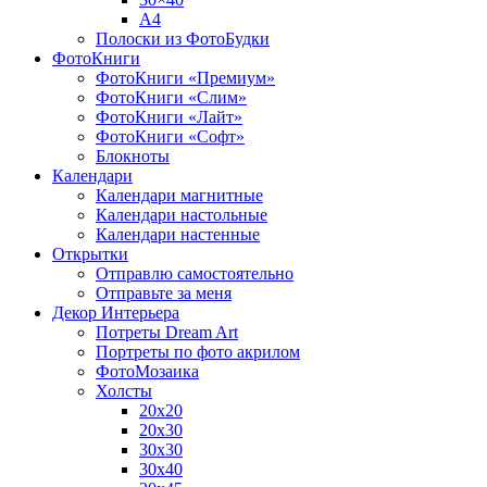
A4
Полоски из ФотоБудки
ФотоКниги
ФотоКниги «Премиум»
ФотоКниги «Слим»
ФотоКниги «Лайт»
ФотоКниги «Софт»
Блокноты
Календари
Календари магнитные
Календари настольные
Календари настенные
Открытки
Отправлю самостоятельно
Отправьте за меня
Декор Интерьера
Потреты Dream Art
Портреты по фото акрилом
ФотоМозаика
Холсты
20х20
20х30
30х30
30х40