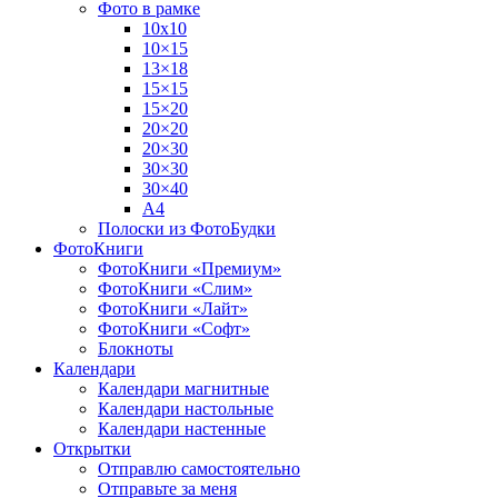
Фото в рамке
10х10
10×15
13×18
15×15
15×20
20×20
20×30
30×30
30×40
A4
Полоски из ФотоБудки
ФотоКниги
ФотоКниги «Премиум»
ФотоКниги «Слим»
ФотоКниги «Лайт»
ФотоКниги «Софт»
Блокноты
Календари
Календари магнитные
Календари настольные
Календари настенные
Открытки
Отправлю самостоятельно
Отправьте за меня