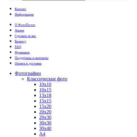
Каталог
Информация
О ФотоПочте
Акции
Сделаем за вас
Бизнесу
FAQ
Франшиза
Поддержка и контакты
Оплата и доставка
Фотографии
Классические фото
10х10
10х15
13х18
15х15
15х20
20х20
20х30
30х30
30х40
А4