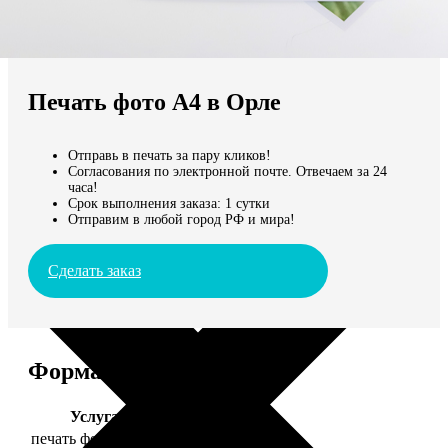
Не нашли Ваш город?
Мы доставляем по всему миру
Печать фото А4 в Орле
Продолжить без города
Отправь в печать за пару кликов!
Согласования по электронной почте. Отвечаем за 24
часа!
Срок выполнения заказа: 1 сутки
Отправим в любой город РФ и мира!
Сделать заказ
Форматы и цены
Услуга
Цена, руб.
печать фото 20х30
129