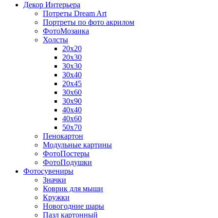
Декор Интерьера
Потреты Dream Art
Портреты по фото акрилом
ФотоМозаика
Холсты
20х20
20х30
30х30
30х40
20х45
30х60
30х90
40х40
40х60
50х70
Пенокартон
Модульные картины
ФотоПостеры
ФотоПодушки
Фотоcувениры
Значки
Коврик для мыши
Кружки
Новогодние шары
Пазл картонный