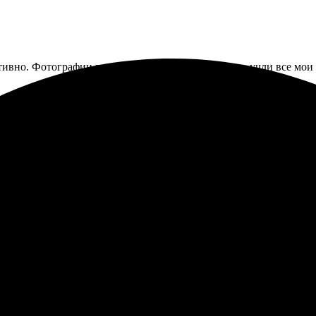
ативно. Фотографии получились яркими и четкими, учли все мои
е моменты жизни. Недавно заказал печать фото 10х15 и остался 
за пару дней. Рекомендую всем, кому важны воспоминания!