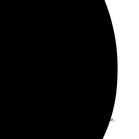
 качественные напечатанные снимки, цвета яркие.
ям. Быстро связались для уточнений. Готовый заказ
тличные отпечатки. Качество на высоте, цвета яркие,