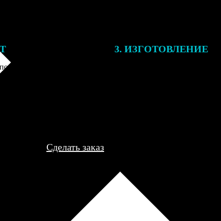
ЕТ
3. ИЗГОТОВЛЕНИЕ
подготовки заказа к печати
Оплатите заказ банковской кар
алисты могут связаться с Вами
оплаты получите подтверждение
му телефону или email для
описанием заказа. Когда отпра
я деталей.
вы получите письмо с трек-но
отслеживания.
Сделать заказ