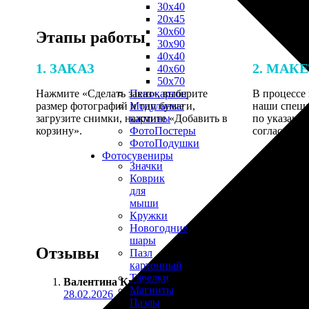
30х40
20х45
30х60
Этапы работы
30х90
40х40
1. ЗАКАЗ
2. МАК
40х60
50х70
Нажмите «Сделать заказ», выберите
В процессе 
Пенокартон
размер фотографий и тип бумаги,
наши специ
Модульные
загрузите снимки, нажмите «Добавить в
по указанно
картины
корзину».
согласовани
ФотоПостеры
ФотоПодушки
Фотоcувениры
Значки
Коврик
для
мыши
Кружки
Новогодние
шары
Отзывы
Пазл
картонный
Тарелки
Валентина Кириллова
:
Магниты
28.02.2026
Пазлы