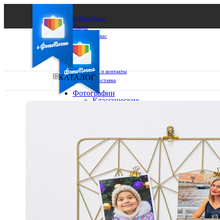
О ФотоПочте
Акции
Сделаем за вас
Бизнесу
FAQ
Франшиза
Поддержка и контакты
КАТАЛОГ
Оплата и доставка
Фотографии
Классические
фото
Ваш город:
10х10
10х15
Ваш регион доставки
13х18
15х15
Выберите из списка:
15х20
20х20
20х30
30х30
30х40
А4
Фото
в