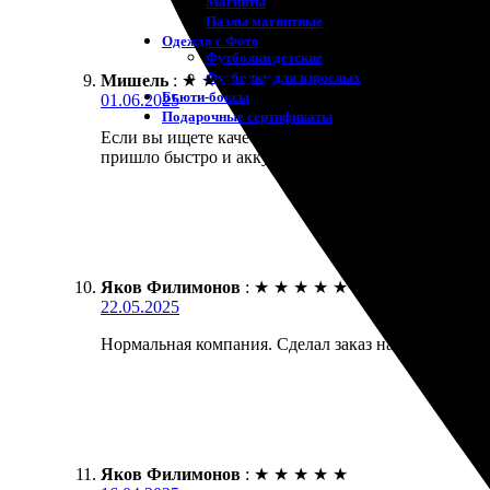
Магниты
Пазлы магнитные
Одежда с Фото
Футболки детские
Футболки для взрослых
Мишель
:
★
★
★
★
★
Бьюти-боксы
01.06.2025
Подарочные сертификаты
Если вы ищете качественную печать, то это отличн
пришло быстро и аккуратно. Приятно порадовала ц
Яков Филимонов
:
★
★
★
★
★
22.05.2025
Нормальная компания. Сделал заказ на печать фото,
Яков Филимонов
:
★
★
★
★
★