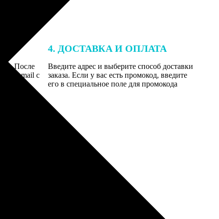
4. ДОСТАВКА И ОПЛАТА
той. После
Введите адрес и выберите способ доставки
 на email с
заказа. Если у вас есть промокод, введите
вим заказ
его в специальное поле для промокода
мером для