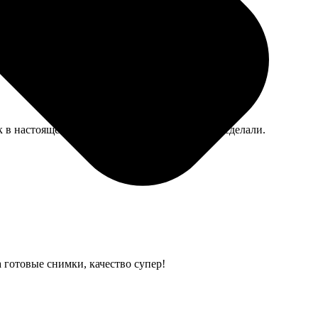
немного потускнел, может, я стирала неправильно.
 в настоящей будке, даже прорезь для отрыва сделали.
а готовые снимки, качество супер!