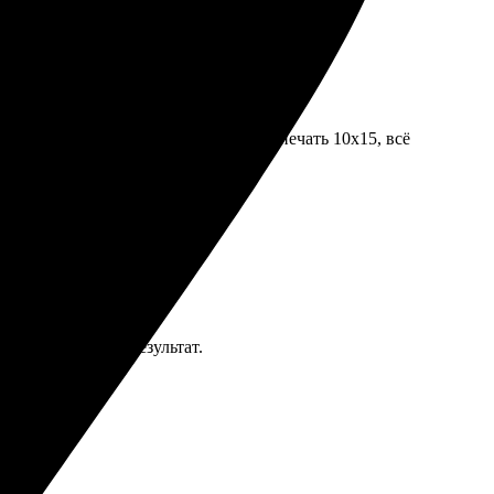
тимент форматов и услуг. Заказала печать 10х15, всё
ния!
латил — получил результат.