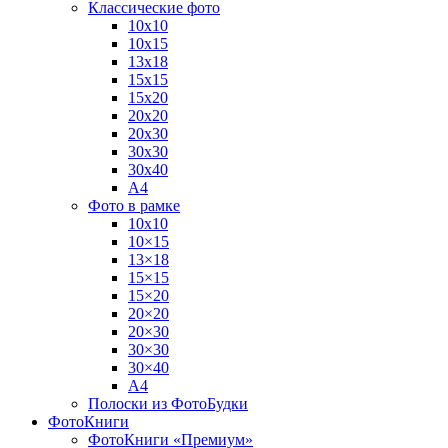
Классические фото
10х10
10х15
13х18
15х15
15х20
20х20
20х30
30х30
30х40
А4
Фото в рамке
10х10
10×15
13×18
15×15
15×20
20×20
20×30
30×30
30×40
A4
Полоски из ФотоБудки
ФотоКниги
ФотоКниги «Премиум»