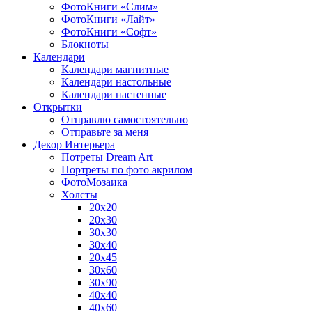
ФотоКниги «Слим»
ФотоКниги «Лайт»
ФотоКниги «Софт»
Блокноты
Календари
Календари магнитные
Календари настольные
Календари настенные
Открытки
Отправлю самостоятельно
Отправьте за меня
Декор Интерьера
Потреты Dream Art
Портреты по фото акрилом
ФотоМозаика
Холсты
20х20
20х30
30х30
30х40
20х45
30х60
30х90
40х40
40х60