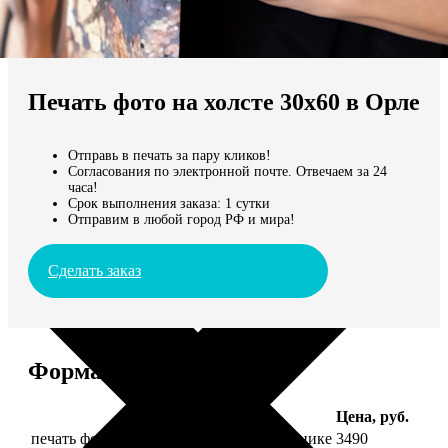
Не нашли Ваш город?
Мы доставляем по всему миру
Печать фото на холсте 30х60 в Орле
Продолжить без города
Отправь в печать за пару кликов!
Согласования по электронной почте. Отвечаем за 24
часа!
Срок выполнения заказа: 1 сутки
Отправим в любой город РФ и мира!
Сделать заказ
Форматы и цены
Услуга
Цена, руб.
печать фото на холсте 30х60 на подрамнике
3490