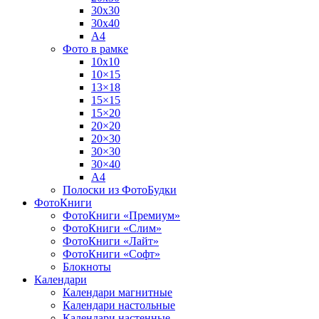
30х30
30х40
А4
Фото в рамке
10х10
10×15
13×18
15×15
15×20
20×20
20×30
30×30
30×40
A4
Полоски из ФотоБудки
ФотоКниги
ФотоКниги «Премиум»
ФотоКниги «Слим»
ФотоКниги «Лайт»
ФотоКниги «Софт»
Блокноты
Календари
Календари магнитные
Календари настольные
Календари настенные