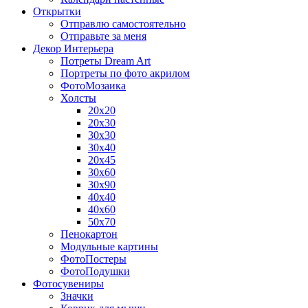
Открытки
Отправлю самостоятельно
Отправьте за меня
Декор Интерьера
Потреты Dream Art
Портреты по фото акрилом
ФотоМозаика
Холсты
20х20
20х30
30х30
30х40
20х45
30х60
30х90
40х40
40х60
50х70
Пенокартон
Модульные картины
ФотоПостеры
ФотоПодушки
Фотоcувениры
Значки