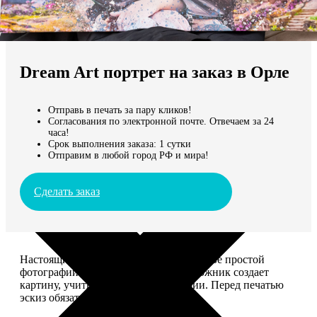
Не нашли Ваш город?
Мы доставляем по всему миру
Dream Art портрет на заказ в Орле
Продолжить без города
Отправь в печать за пару кликов!
Согласования по электронной почте. Отвечаем за 24
часа!
Срок выполнения заказа: 1 сутки
Отправим в любой город РФ и мира!
Сделать заказ
Настоящий шедевр, сделанный на основе простой
фотографии. Профессиональный художник создает
картину, учитывая ваши комментарии. Перед печатью
эскиз обязательно согласуем с вами.