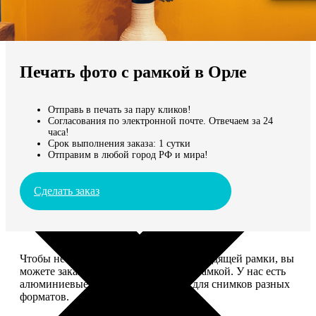
Не нашли Ваш город?
Мы доставляем по всему миру
Печать фото с рамкой в Орле
Продолжить без города
Отправь в печать за пару кликов!
Согласования по электронной почте. Отвечаем за 24
часа!
Срок выполнения заказа: 1 сутки
Отправим в любой город РФ и мира!
Сделать заказ
Чтобы не тратить время на поиск подходящей рамки, вы
можете заказать печать фото сразу с рамкой. У нас есть
алюминиевые и деревянные рамки для снимков разных
форматов.