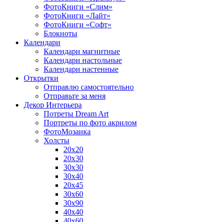
ФотоКниги «Слим»
ФотоКниги «Лайт»
ФотоКниги «Софт»
Блокноты
Календари
Календари магнитные
Календари настольные
Календари настенные
Открытки
Отправлю самостоятельно
Отправьте за меня
Декор Интерьера
Потреты Dream Art
Портреты по фото акрилом
ФотоМозаика
Холсты
20х20
20х30
30х30
30х40
20х45
30х60
30х90
40х40
40х60