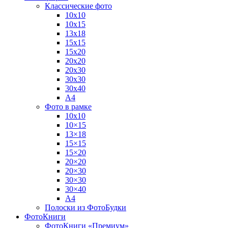
Классические фото
10х10
10х15
13х18
15х15
15х20
20х20
20х30
30х30
30х40
А4
Фото в рамке
10х10
10×15
13×18
15×15
15×20
20×20
20×30
30×30
30×40
A4
Полоски из ФотоБудки
ФотоКниги
ФотоКниги «Премиум»