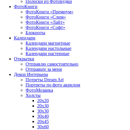
Полоски из ФотоБудки
ФотоКниги
ФотоКниги «Премиум»
ФотоКниги «Слим»
ФотоКниги «Лайт»
ФотоКниги «Софт»
Блокноты
Календари
Календари магнитные
Календари настольные
Календари настенные
Открытки
Отправлю самостоятельно
Отправьте за меня
Декор Интерьера
Потреты Dream Art
Портреты по фото акрилом
ФотоМозаика
Холсты
20х20
20х30
30х30
30х40
20х45
30х60