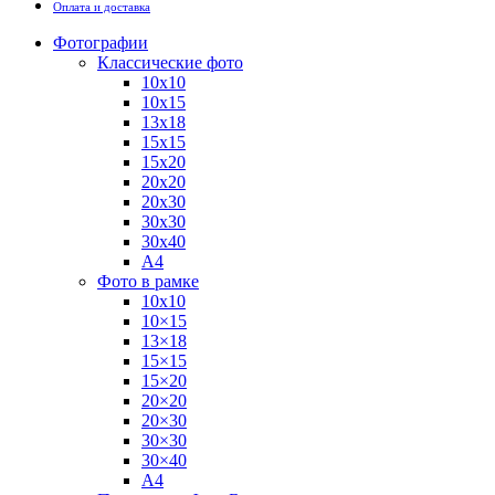
Оплата и доставка
Фотографии
Классические фото
10х10
10х15
13х18
15х15
15х20
20х20
20х30
30х30
30х40
А4
Фото в рамке
10х10
10×15
13×18
15×15
15×20
20×20
20×30
30×30
30×40
A4