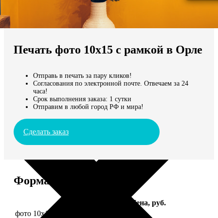
Не нашли Ваш город?
Мы доставляем по всему миру
Печать фото 10х15 с рамкой в Орле
Продолжить без города
Отправь в печать за пару кликов!
Согласования по электронной почте. Отвечаем за 24
часа!
Срок выполнения заказа: 1 сутки
Отправим в любой город РФ и мира!
Сделать заказ
Форматы и цены
Услуга
Цена, руб.
фото 10х15 в деревянной рамке
340