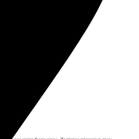
удет через полгода.
ая и яркая!