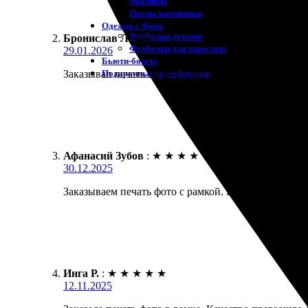
Магниты
Пазлы магнитные
Одежда с Фото
Футболки детские
Бронислав Левин
:
Футболки для взрослых
29.01.2026
Бьюти-боксы
Подарочные сертификаты
Заказывал печать на футболке для взрослого. Матер
Афанасий Зубов
:
★
★
★
★
★
30.12.2025
Заказываем печать фото с рамкой. Процесс прошёл 
Инга Р.
:
★
★
★
★
★
12.11.2025