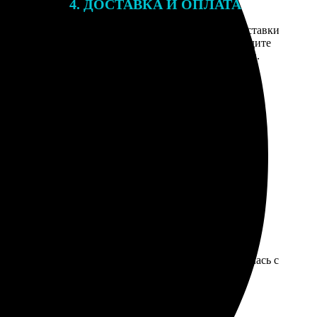
4. ДОСТАВКА И ОПЛАТА
той. После
Введите адрес и выберите способ доставки
 на email с
заказа. Если у вас есть промокод, введите
вим заказ
его в специальное поле для промокода.
мером для
упаковано отдельно. Бухгалтерия потом долго мучилась с