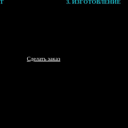
ЕТ
3. ИЗГОТОВЛЕНИЕ
подготовки заказа к печати
Оплатите заказ банковской кар
алисты могут связаться с Вами
оплаты получите подтверждение
му телефону или email для
описанием заказа. Когда отпра
я деталей.
вы получите письмо с трек-но
отслеживания.
Сделать заказ
 корпоративу. Магниты, кружки, календари. Всё пришло в срок, 