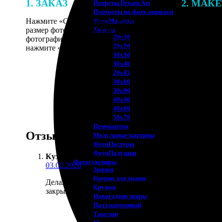
1. ЗАКАЗ
2. МАК
Потреты Dream Art
Портреты по фото акрилом
Нажмите «Сделать заказ», выберите
В процессе 
ФотоМозаика
размер фотографии и тип рамки. Загрузите
наши специ
Холсты
20х20
фотографии в онлайн-конструктор,
по указанно
20х30
нажмите «Добавить в корзину».
согласовани
30х30
30х40
20х45
30х60
30х90
40х40
40х60
50х70
Пенокартон
Отзывы
Модульные картины
ФотоПостеры
ФотоПодушки
Кузьма Шишкин
:
Фотоcувениры
03.02.2026
Значки
Коврик для мыши
Делал крупный заказ на печать разных сувениров к
Кружки
закрывающими документами, но это мелочи.
Новогодние шары
Пазл картонный
Тарелки