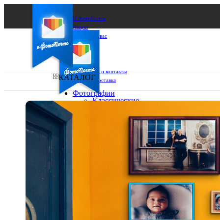
О ФотоПочте
Акции
Сделаем за вас
Бизнесу
FAQ
Франшиза
Поддержка и контакты
КАТАЛОГ
Оплата и доставка
Фотографии
Классические
фото
Ваш город:
10х10
10х15
Ваш регион доставки
13х18
15х15
Выберите из списка:
15х20
20х20
20х30
30х30
30х40
А4
Фото
в