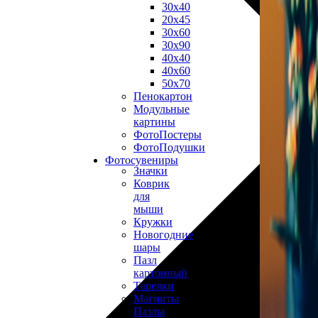
30х40
20х45
30х60
30х90
40х40
40х60
50х70
Пенокартон
Модульные
картины
ФотоПостеры
ФотоПодушки
Фотоcувениры
Значки
Коврик
для
мыши
Кружки
Новогодние
шары
Пазл
картонный
Тарелки
Магниты
Пазлы