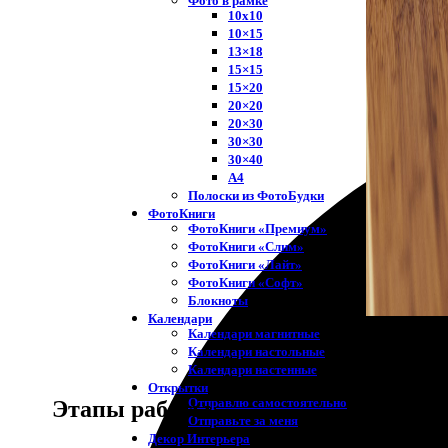
Фото в рамке
10х10
10×15
13×18
15×15
15×20
20×20
20×30
30×30
30×40
A4
Полоски из ФотоБудки
ФотоКниги
ФотоКниги «Премиум»
ФотоКниги «Слим»
ФотоКниги «Лайт»
ФотоКниги «Софт»
Блокноты
Календари
Календари магнитные
Календари настольные
Календари настенные
Открытки
Отправлю самостоятельно
Этапы работы
Отправьте за меня
Декор Интерьера