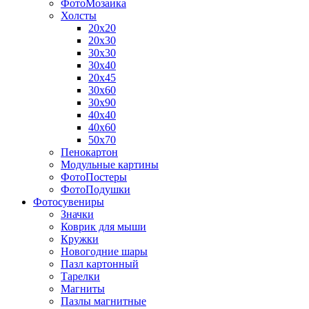
ФотоМозаика
Холсты
20х20
20х30
30х30
30х40
20х45
30х60
30х90
40х40
40х60
50х70
Пенокартон
Модульные картины
ФотоПостеры
ФотоПодушки
Фотоcувениры
Значки
Коврик для мыши
Кружки
Новогодние шары
Пазл картонный
Тарелки
Магниты
Пазлы магнитные