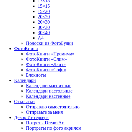
13×18
15×15
15×20
20×20
20×30
30×30
30×40
A4
Полоски из ФотоБудки
ФотоКниги
ФотоКниги «Премиум»
ФотоКниги «Слим»
ФотоКниги «Лайт»
ФотоКниги «Софт»
Блокноты
Календари
Календари магнитные
Календари настольные
Календари настенные
Открытки
Отправлю самостоятельно
Отправьте за меня
Декор Интерьера
Потреты Dream Art
Портреты по фото акрилом