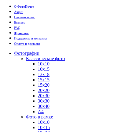
О ФотоПочте
Акции
Сделаем за вас
Бизнесу
FAQ
Франшиза
Поддержка и контакты
Оплата и доставка
Фотографии
Классические фото
10х10
10х15
13х18
15х15
15х20
20х20
20х30
30х30
30х40
А4
Фото в рамке
10х10
10×15