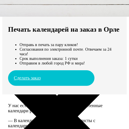
Не нашли Ваш город?
Мы доставляем по всему миру
Печать календарей на заказ в Орле
Продолжить без города
Отправь в печать за пару кликов!
Согласования по электронной почте. Отвечаем за 24
часа!
Срок выполнения заказа: 1 сутки
Отправим в любой город РФ и мира!
Сделать заказ
У нас есть настольные, магнитные и настенные
календари разных размеров.
— В календаре 13 листов: обложка+листы с
календарной сеткой.