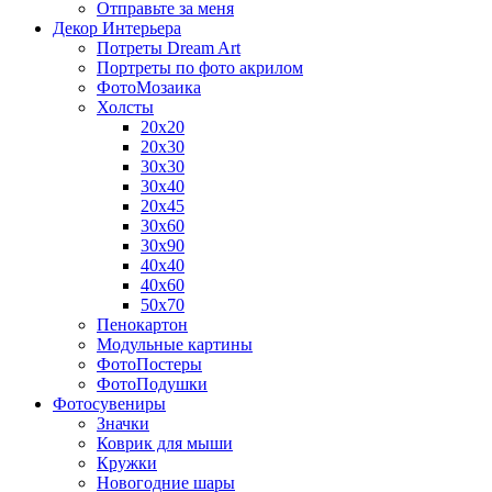
Отправьте за меня
Декор Интерьера
Потреты Dream Art
Портреты по фото акрилом
ФотоМозаика
Холсты
20х20
20х30
30х30
30х40
20х45
30х60
30х90
40х40
40х60
50х70
Пенокартон
Модульные картины
ФотоПостеры
ФотоПодушки
Фотоcувениры
Значки
Коврик для мыши
Кружки
Новогодние шары