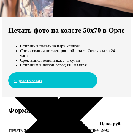
Не нашли Ваш город?
Мы доставляем по всему миру
Печать фото на холсте 50х70 в Орле
Продолжить без города
Отправь в печать за пару кликов!
Согласования по электронной почте. Отвечаем за 24
часа!
Срок выполнения заказа: 1 сутки
Отправим в любой город РФ и мира!
Сделать заказ
Форматы и цены
Услуга
Цена, руб.
печать фото на холсте 50х70 на подрамнике
5990