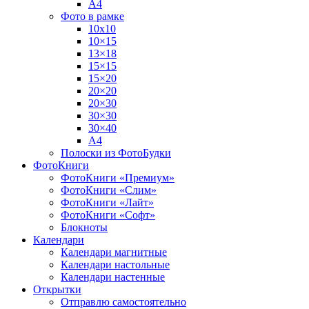
А4
Фото в рамке
10х10
10×15
13×18
15×15
15×20
20×20
20×30
30×30
30×40
A4
Полоски из ФотоБудки
ФотоКниги
ФотоКниги «Премиум»
ФотоКниги «Слим»
ФотоКниги «Лайт»
ФотоКниги «Софт»
Блокноты
Календари
Календари магнитные
Календари настольные
Календари настенные
Открытки
Отправлю самостоятельно