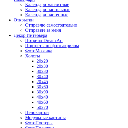
Календари магнитные
Календари настольные
Календари настенные
Открытки
Отправлю самостоятельно
Отправьте за меня
Декор Интерьера
Потреты Dream Art
Портреты по фото акрилом
ФотоМозаика
Холсты
20х20
20х30
30х30
30х40
20х45
30х60
30х90
40х40
40х60
50х70
Пенокартон
Модульные картины
ФотоПостеры
ФотоПодушки