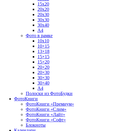
15х20
20х20
20х30
30х30
30х40
А4
Фото в рамке
10х10
10×15
13×18
15×15
15×20
20×20
20×30
30×30
30×40
A4
Полоски из ФотоБудки
ФотоКниги
ФотоКниги «Премиум»
ФотоКниги «Слим»
ФотоКниги «Лайт»
ФотоКниги «Софт»
Блокноты
Календари