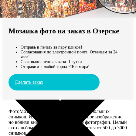
Не нашли Ваш город?
Мы доставляем по всему миру
Мозаика фото на заказ в Озерске
Продолжить без города
Отправь в печать за пару кликов!
Согласования по электронной почте. Отвечаем за 24
часа!
Срок выполнения заказа: 1 сутки
Отправим в любой город РФ и мира!
Сделать заказ
ФотоМозаика – это картина из сотен небольших
снимков. Издалека смотрится как единое изображение,
но вблизи видно, что это отдельные фотографии. Целый
фотоальбом в одной картине: помещается от 500 до 3000
снимков.