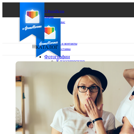
О ФотоПочте
Акции
Сделаем за вас
Бизнесу
FAQ
Франшиза
Поддержка и контакты
КАТАЛОГ
Оплата и доставка
Фотографии
Классические
фото
Ваш город:
10х10
10х15
Ваш регион доставки
13х18
15х15
Выберите из списка:
15х20
20х20
20х30
30х30
30х40
А4
Фото
в