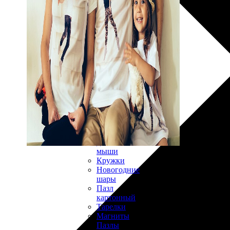
30х40
20х45
30х60
30х90
40х40
40х60
50х70
Пенокартон
Модульные
картины
ФотоПостеры
ФотоПодушки
Фотоcувениры
Значки
Коврик
для
мыши
Кружки
Новогодние
шары
Пазл
картонный
Тарелки
Магниты
Пазлы