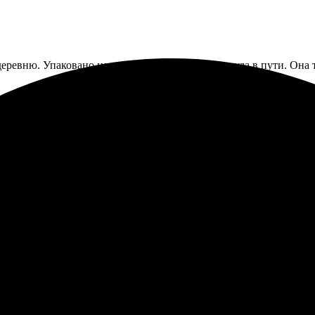
еревню. Упаковано на совесть, ни одна не треснула в пути. Она т
получилось немного размытым, но видно, что проблема в исходн