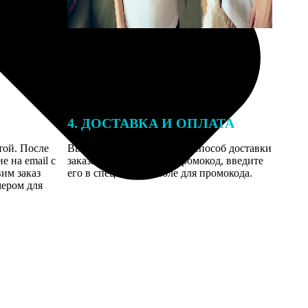
4. ДОСТАВКА И ОПЛАТА
той. После
Введите адрес и выберите способ доставки
 на email с
заказа. Если у вас есть промокод, введите
вим заказ
его в специальное поле для промокода.
мером для