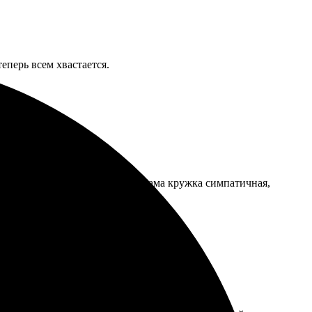
еперь всем хвастается.
ике, я с телефона скидывала. Сама кружка симпатичная,