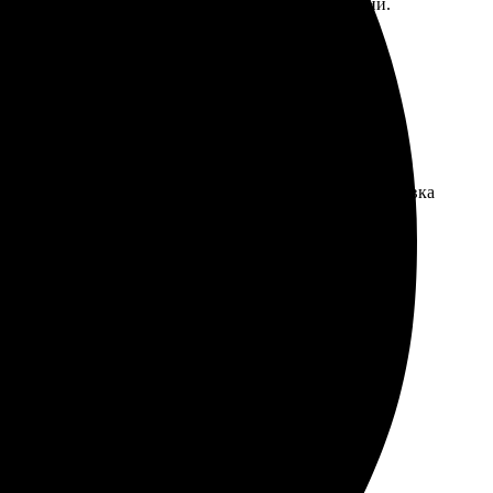
чатанных футболок порадовало, цвет яркий и четкий.
ваться на сайте, полный контроль над макетами. Доставка
ать оригинальный подарок!
онятный интерфейс, выбор материалов. Довольны