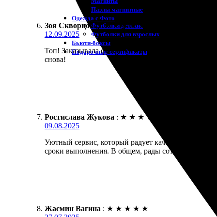
Магниты
Пазлы магнитные
Одежда с Фото
Зоя Скворцова
:
★
★
★
★
★
Футболки детские
12.09.2025
Футболки для взрослых
Бьюти-боксы
Топ! Заказывала футболки с фото. Приятно удивил
Подарочные сертификаты
снова!
Ростислава Жукова
:
★
★
★
★
★
09.08.2025
Уютный сервис, который радует качеством. Заказа
сроки выполнения. В общем, рады сотрудничеству!
Жасмин Вагина
:
★
★
★
★
★