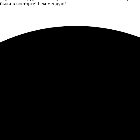
 были в восторге! Рекомендую!
заказ, помогли с выбором дизайна. Обратная связь отличная – в
ую!
 оказался легким и понятным. Загрузила изображения, выбрала 
и получили качественные, яркие и аккуратные. Приятно, что они