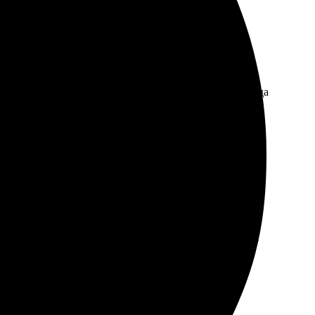
но. Процесс оформления понятный и простой, а команда
 Всем рекомендую!
р дизайнов впечатляет, легко загрузила свои
ск. Рекомендую всем, кто хочет что-то оригинальное!