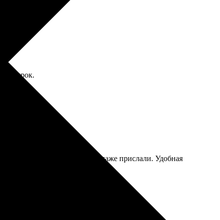
ка в срок.
ё дошло, отметку о вручении даже прислали. Удобная