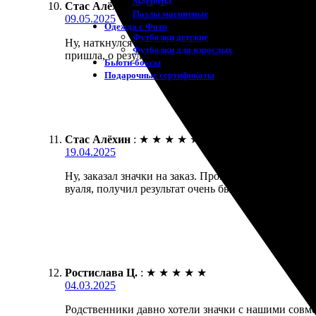
Магниты
Стас Алёхин
:
★
★
★
★
★
Пазлы магнитные
09.05.2025
Одежда с Фото
Футболки детские
Ну, наткнулся на фирму, решил сделать значки. Пр
Футболки для взрослых
пришла, о результатах приятно удивлён. Значки вы
Бьюти-боксы
Подарочные сертификаты
Стас Алёхин
:
★
★
★
★
★
19.04.2025
Ну, заказал значки на заказ. Процесс оказался сов
вуаля, получил результат очень быстро! Значки при
Ростислава Ц.
:
★
★
★
★
★
04.03.2025
Родственники давно хотели значки с нашими совме