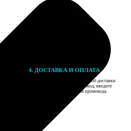
4. ДОСТАВКА И ОПЛАТА
той. После
Введите адрес и выберите способ доставки
 на email с
заказа. Если у вас есть промокод, введите
вим заказ
его в специальное поле для промокода.
мером для