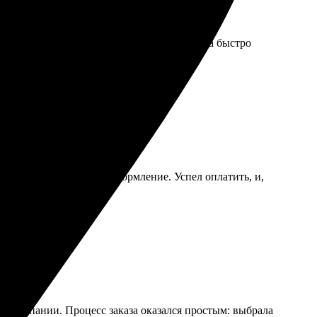
ки, выбрал размер, оформил заказ. Доставка быстро
орю такой опыт!
орма на сайте, быстрое оформление. Успел оплатить, и,
ть. Рекомендую!
й компании. Процесс заказа оказался простым: выбрала