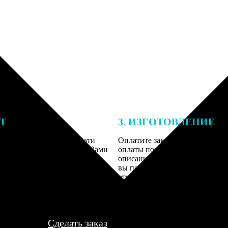
ЕТ
3. ИЗГОТОВЛЕНИЕ
подготовки заказа к печати
Оплатите заказ банковской кар
алисты могут связаться с Вами
оплаты получите подтверждение
му телефону или email для
описанием заказа. Когда отпра
я деталей.
вы получите письмо с трек-но
отслеживания.
Сделать заказ