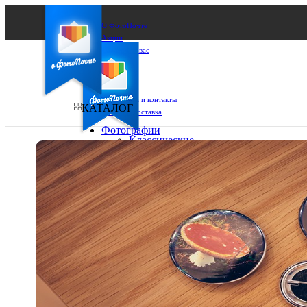
О ФотоПочте
Акции
Сделаем за вас
Бизнесу
FAQ
Франшиза
Поддержка и контакты
КАТАЛОГ
Оплата и доставка
Фотографии
Классические
фото
Ваш город:
10х10
10х15
Ваш регион доставки
13х18
15х15
Выберите из списка:
15х20
20х20
20х30
30х30
30х40
А4
Фото
в