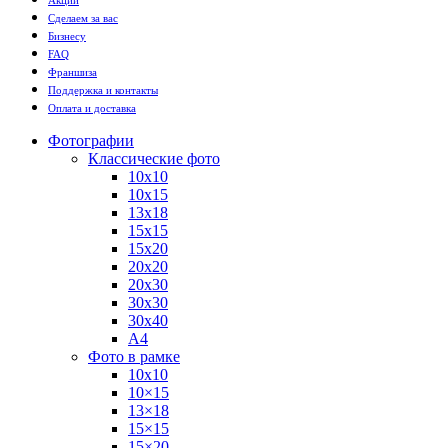
Сделаем за вас
Бизнесу
FAQ
Франшиза
Поддержка и контакты
Оплата и доставка
Фотографии
Классические фото
10х10
10х15
13х18
15х15
15х20
20х20
20х30
30х30
30х40
А4
Фото в рамке
10х10
10×15
13×18
15×15
15×20