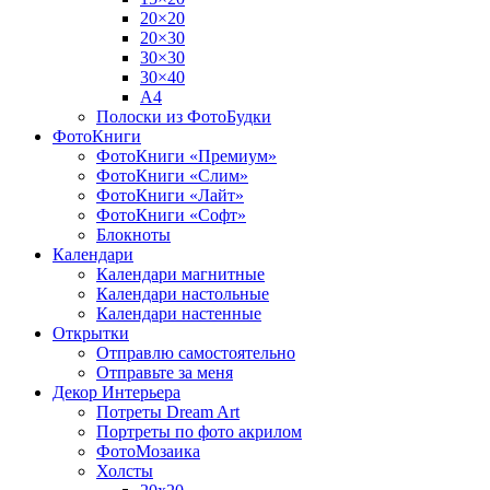
20×20
20×30
30×30
30×40
A4
Полоски из ФотоБудки
ФотоКниги
ФотоКниги «Премиум»
ФотоКниги «Слим»
ФотоКниги «Лайт»
ФотоКниги «Софт»
Блокноты
Календари
Календари магнитные
Календари настольные
Календари настенные
Открытки
Отправлю самостоятельно
Отправьте за меня
Декор Интерьера
Потреты Dream Art
Портреты по фото акрилом
ФотоМозаика
Холсты