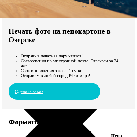
Не нашли Ваш город?
Мы доставляем по всему миру
Печать фото на пенокартоне в
Продолжить без города
Озерске
Отправь в печать за пару кликов!
Согласования по электронной почте. Отвечаем за 24
часа!
Срок выполнения заказа: 1 сутки
Отправим в любой город РФ и мира!
Сделать заказ
Форматы и цены
Цена,