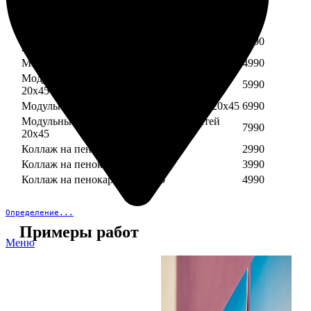
Модульный пенокартон из трех частей 30х40
3890
Модульный пенокартон из трех частей 20х45
2990
Модульный пенокартон из четырех частей
3990
20х45
Модульный пенокартон из пяти частей 20х45
4990
Модульный пенокартон из шести частей
5990
20х45
Модульный пенокартон из семи частей 20х45
6990
Модульный пенокартон из восьми частей
7990
20х45
Коллаж на пенокартоне 30х30
2990
Коллаж на пенокартоне 30х60
3990
Коллаж на пенокартоне 30х90
4990
Определение...
Примеры работ
Меню