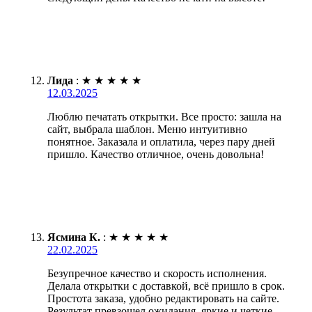
Лида
:
★
★
★
★
★
12.03.2025
Люблю печатать открытки. Все просто: зашла на
сайт, выбрала шаблон. Меню интуитивно
понятное. Заказала и оплатила, через пару дней
пришло. Качество отличное, очень довольна!
Ясмина К.
:
★
★
★
★
★
22.02.2025
Безупречное качество и скорость исполнения.
Делала открытки с доставкой, всё пришло в срок.
Простота заказа, удобно редактировать на сайте.
Результат превзошел ожидания, яркие и четкие