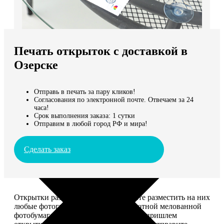
Не нашли Ваш город?
Мы доставляем по всему миру
Печать открыток с доставкой в
Продолжить без города
Озерске
Отправь в печать за пару кликов!
Согласования по электронной почте. Отвечаем за 24
часа!
Срок выполнения заказа: 1 сутки
Отправим в любой город РФ и мира!
Сделать заказ
Открытки размером 10*15, вы можете разместить на них
любые фотографии. Печатаем на плотной мелованной
фотобумаге плотностью 300 г/м2. Мы пришлем