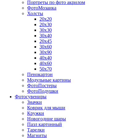
Портреты по фото акрилом
ФотоМозаика
Холсты
20х20
20х30
30х30
30х40
20х45
30х60
30х90
40х40
40х60
50х70
Пенокартон
Модульные картины
ФотоПостеры
ФотоПодушки
Фотоcувениры
Значки
Коврик для мыши
Кружки
Новогодние шары
Пазл картонный
Тарелки
Магниты