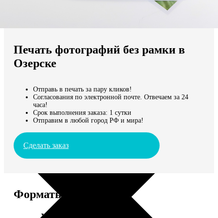
Не нашли Ваш город?
Мы доставляем по всему миру
Печать фотографий без рамки в
Продолжить без города
Озерске
Отправь в печать за пару кликов!
Согласования по электронной почте. Отвечаем за 24
часа!
Срок выполнения заказа: 1 сутки
Отправим в любой город РФ и мира!
Сделать заказ
Форматы и цены
Услуга
Цена, руб.