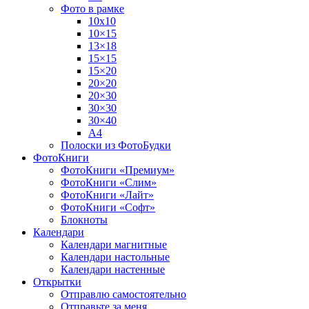
Фото в рамке
10х10
10×15
13×18
15×15
15×20
20×20
20×30
30×30
30×40
A4
Полоски из ФотоБудки
ФотоКниги
ФотоКниги «Премиум»
ФотоКниги «Слим»
ФотоКниги «Лайт»
ФотоКниги «Софт»
Блокноты
Календари
Календари магнитные
Календари настольные
Календари настенные
Открытки
Отправлю самостоятельно
Отправьте за меня