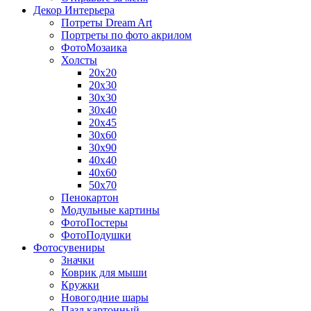
Декор Интерьера
Потреты Dream Art
Портреты по фото акрилом
ФотоМозаика
Холсты
20х20
20х30
30х30
30х40
20х45
30х60
30х90
40х40
40х60
50х70
Пенокартон
Модульные картины
ФотоПостеры
ФотоПодушки
Фотоcувениры
Значки
Коврик для мыши
Кружки
Новогодние шары
Пазл картонный