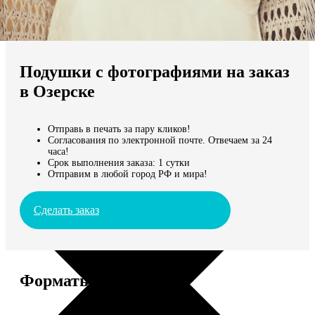
Не нашли Ваш город?
Мы доставляем по всему миру
Подушки с фотографиями на заказ
Продолжить без города
в Озерске
Отправь в печать за пару кликов!
Согласования по электронной почте. Отвечаем за 24
часа!
Срок выполнения заказа: 1 сутки
Отправим в любой город РФ и мира!
Сделать заказ
Форматы и цены
Услуга
Цена, руб.