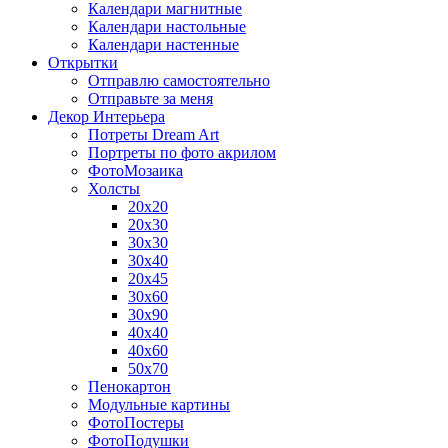
Календари магнитные
Календари настольные
Календари настенные
Открытки
Отправлю самостоятельно
Отправьте за меня
Декор Интерьера
Потреты Dream Art
Портреты по фото акрилом
ФотоМозаика
Холсты
20х20
20х30
30х30
30х40
20х45
30х60
30х90
40х40
40х60
50х70
Пенокартон
Модульные картины
ФотоПостеры
ФотоПодушки