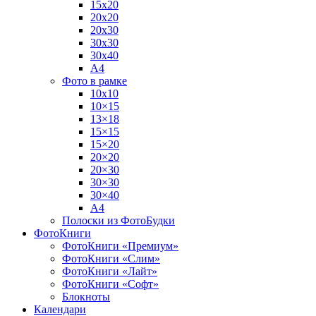
15х20
20х20
20х30
30х30
30х40
А4
Фото в рамке
10х10
10×15
13×18
15×15
15×20
20×20
20×30
30×30
30×40
A4
Полоски из ФотоБудки
ФотоКниги
ФотоКниги «Премиум»
ФотоКниги «Слим»
ФотоКниги «Лайт»
ФотоКниги «Софт»
Блокноты
Календари