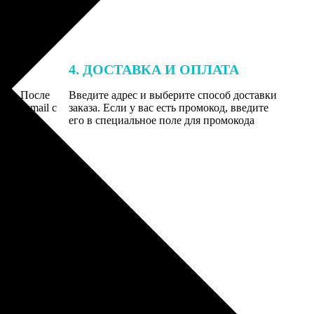
4. ДОСТАВКА И ОПЛАТА
той. После
Введите адрес и выберите способ доставки
 на email с
заказа. Если у вас есть промокод, введите
вим заказ
его в специальное поле для промокода
мером для