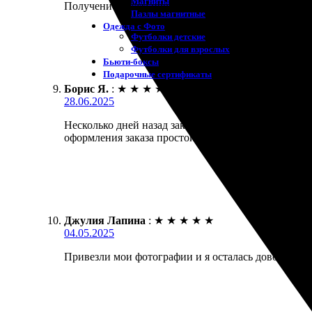
Магниты
Получение заказа прошло легко и быстро. Заказала 
Пазлы магнитные
Одежда с Фото
Футболки детские
Футболки для взрослых
Бьюти-боксы
Подарочные сертификаты
Борис Я.
:
★
★
★
★
★
28.06.2025
Несколько дней назад заказал печать фотографий в
оформления заказа простой и понятный. Рекомендую
Джулия Лапина
:
★
★
★
★
★
04.05.2025
Привезли мои фотографии и я осталась довольна! Ка