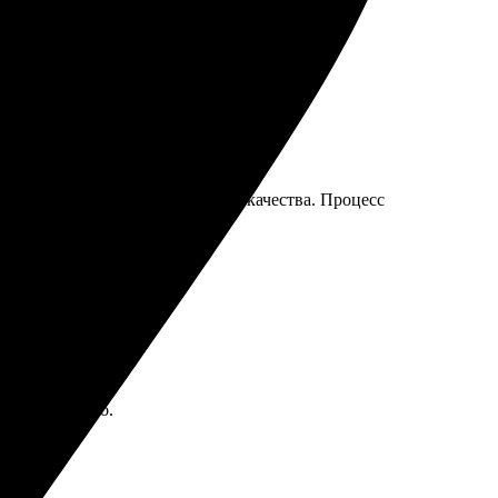
т, а доставка по городу порадовала!
сов. Картинки вышли отличного качества. Процесс
росто и удобно.