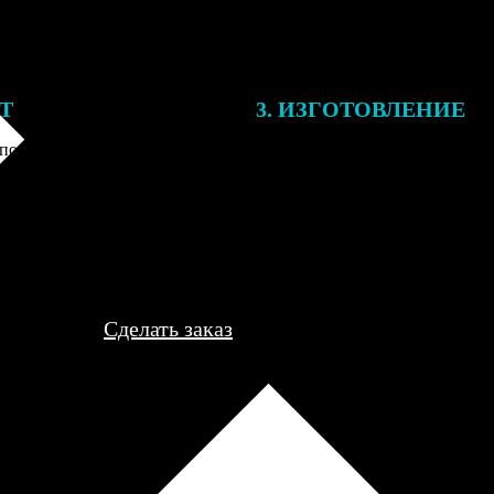
ЕТ
3. ИЗГОТОВЛЕНИЕ
подготовки заказа к печати
Оплатите заказ банковской кар
алисты могут связаться с Вами
оплаты получите подтверждение
му телефону или email для
описанием заказа. Когда отпра
я деталей.
вы получите письмо с трек-но
отслеживания.
Сделать заказ