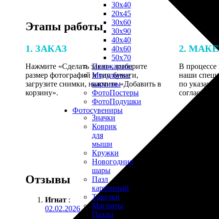
30х40
20х45
30х60
Этапы работы
30х90
40х40
1. ЗАКАЗ
2. МАК
40х60
50х70
Нажмите «Сделать заказ», выберите
В процессе 
Пенокартон
размер фотографий и тип бумаги,
наши специ
Модульные
загрузите снимки, нажмите «Добавить в
по указанно
картины
корзину».
согласовани
ФотоПостеры
ФотоПодушки
Фотоcувениры
Значки
Коврик
для
мыши
Кружки
Новогодние
шары
Отзывы
Пазл
картонный
Тарелки
Игнат
:
Магниты
02.02.2026
Пазлы