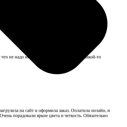
гнулась. Расправил руками, вроде норм, но осадок
что не надо никуда ехать, но сканер у них какой-то
загрузила на сайт и оформила заказ. Оплатила онлайн, и
Очень порадовали яркие цвета и четкость. Обязательно