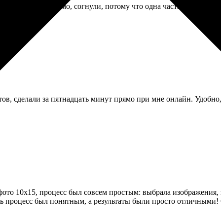
есылке его, видимо, согнули, потому что одна часть немного во
в, сделали за пятнадцать минут прямо при мне онлайн. Удобно, 
 фото 10х15, процесс был совсем простым: выбрала изображения, 
сь процесс был понятным, а результаты были просто отличными! 