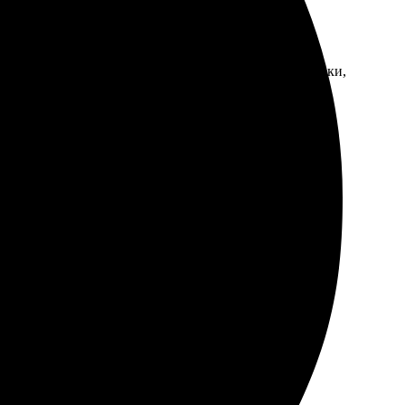
стро обработали. Получила заказ в оговоренные сроки,
абрал готовые работы, всё понравилось. Удобно и