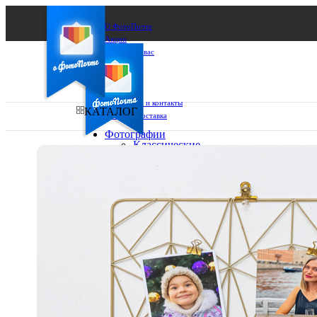
О ФотоПочте
Акции
Сделаем за вас
Бизнесу
FAQ
Франшиза
Поддержка и контакты
КАТАЛОГ
Оплата и доставка
Фотографии
Классические
фото
Ваш город:
10х10
10х15
Ваш регион доставки
13х18
15х15
Выберите из списка:
15х20
20х20
20х30
30х30
30х40
А4
Фото
в