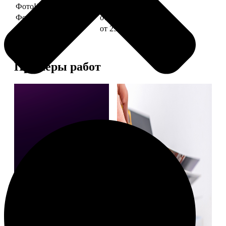
ФотоКниги "Слим"
от 1290
ФотоКниги "Лайт"
от 2990
ФотоКниги "Софт"
от 2990
Примеры работ