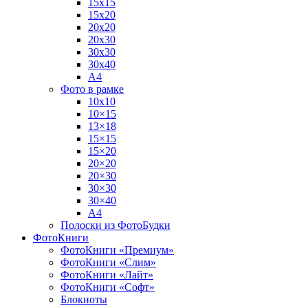
15х15
15х20
20х20
20х30
30х30
30х40
А4
Фото в рамке
10х10
10×15
13×18
15×15
15×20
20×20
20×30
30×30
30×40
A4
Полоски из ФотоБудки
ФотоКниги
ФотоКниги «Премиум»
ФотоКниги «Слим»
ФотоКниги «Лайт»
ФотоКниги «Софт»
Блокноты