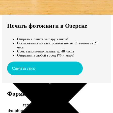
Не нашли Ваш город?
Мы доставляем по всему миру
Печать фотокниги в Озерске
Продолжить без города
Отправь в печать за пару кликов!
Согласования по электронной почте. Отвечаем за 24
часа!
Срок выполнения заказа: до 48 часов
Отправим в любой город РФ и мира!
Сделать заказ
Форматы и цены
Услуга
Цена, руб.
ФотоКниги "Премиум"
от 2490