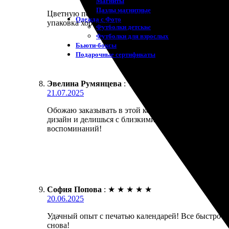
Магниты
Пазлы магнитные
Цветную печать заказала и осталась довольна. Выбо
Одежда с Фото
упаковка хорошая. Рекомендую попробовать всем!
Футболки детские
Футболки для взрослых
Бьюти-боксы
Подарочные сертификаты
Эвелина Румянцева
:
★
★
★
★
★
21.07.2025
Обожаю заказывать в этой компании! Создала маке
дизайн и делишься с близкими. Качество печати пр
воспоминаний!
София Попова
:
★
★
★
★
★
20.06.2025
Удачный опыт с печатью календарей! Все быстро и 
снова!