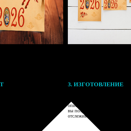
ЕТ
3. ИЗГОТОВЛЕНИЕ
подготовки заказа к печати
Оплатите заказ банковской кар
алисты могут связаться с Вами
оплаты получите подтверждение
му телефону или email для
описанием заказа. Когда отпра
я деталей.
вы получите письмо с трек-но
отслеживания.