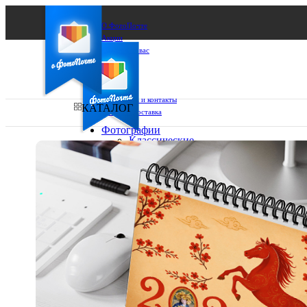
О ФотоПочте
Акции
Сделаем за вас
Бизнесу
FAQ
Франшиза
Поддержка и контакты
КАТАЛОГ
Оплата и доставка
Фотографии
Классические
фото
Ваш город:
10х10
10х15
Ваш регион доставки
13х18
15х15
Выберите из списка:
15х20
20х20
20х30
30х30
30х40
А4
Фото
в