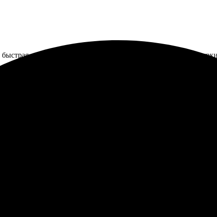
 быстрая доставка. Понравилось качество материалов, цвета ярки
и и осталась довольна. Процесс оформления простой и удобный
ок, все пришло целым и невредимым. Здорово, что можно сделать
 друзьям, они тоже оценят!