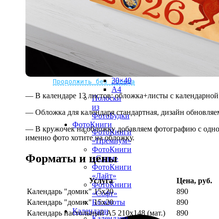
рамке
10х10
10×15
13×18
15×15
15×20
20×20
20×30
Не нашли Ваш город?
Мы доставляем по всему миру
30×30
30×40
Продолжить без города
A4
— В календаре 13 листов: обложка+листы с календарной 
Полоски
из
— Обложка для календаря стандартная, дизайн обновляе
ФотоБудки
ФотоКниги
— В кружочек на обложку добавляем фотографию с одной
ФотоКниги
именно фото хотите на обложку.
«Премиум»
ФотоКниги
Форматы и цены
«Слим»
ФотоКниги
«Лайт»
Услуга
Цена, руб.
ФотоКниги
Календарь "домик" 15х20
890
«Софт»
Календарь "домик" 15х20
890
Блокноты
Календари
Календарь настольный А5 210х148 (мат.)
890
Календари