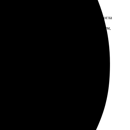
стой и понятный. Выбор дизайнов внушительный, смогла
ия лучшего качества. Всё прошло быстро, и уже на
Теперь буду заказывать только здесь! Рекомендую всем,
м загрузила фотографии. Работали быстро, результат
ем рекомендую всем!