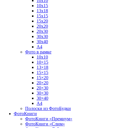
10х10
10х15
13х18
15х15
15х20
20х20
20х30
30х30
30х40
А4
Фото в рамке
10х10
10×15
13×18
15×15
15×20
20×20
20×30
30×30
30×40
A4
Полоски из ФотоБудки
ФотоКниги
ФотоКниги «Премиум»
ФотоКниги «Слим»