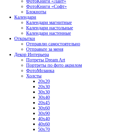
ФотоКниги «Лайт»
ФотоКниги «Софт»
Блокноты
Календари
Календари магнитные
Календари настольные
Календари настенные
Открытки
Отправлю самостоятельно
Отправьте за меня
Декор Интерьера
Потреты Dream Art
Портреты по фото акрилом
ФотоМозаика
Холсты
20х20
20х30
30х30
30х40
20х45
30х60
30х90
40х40
40х60
50х70