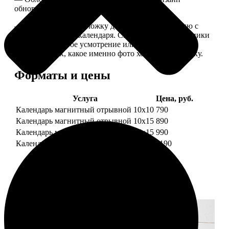
обновляем каждый год.
— В кружочек на обложку добавляем фотографию с
одной из страниц календаря. Снимок наши сотрудники
выбирают на свое усмотрение или пишите в
комментариях, какое именно фото хотите на обложку.
Форматы и цены
Услуга
Цена, руб.
Календарь магнитный отрывной 10x10
790
Календарь магнитный отрывной 10x15
890
Календарь магнитный отрывной 15x15
990
Календарь магнитный отрывной 15x20
1190
Примеры работ