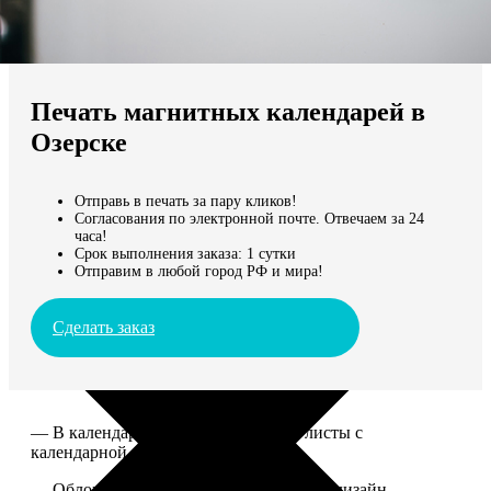
Не нашли Ваш город?
Мы доставляем по всему миру
Печать магнитных календарей в
Продолжить без города
Озерске
Отправь в печать за пару кликов!
Согласования по электронной почте. Отвечаем за 24
часа!
Срок выполнения заказа: 1 сутки
Отправим в любой город РФ и мира!
Сделать заказ
— В календаре 13 листов: обложка+листы с
календарной сеткой.
— Обложка для календаря стандартная, дизайн