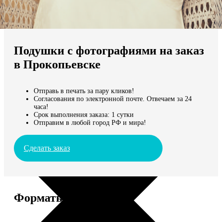
Не нашли Ваш город?
Мы доставляем по всему миру
Подушки с фотографиями на заказ
Продолжить без города
в Прокопьевске
Отправь в печать за пару кликов!
Согласования по электронной почте. Отвечаем за 24
часа!
Срок выполнения заказа: 1 сутки
Отправим в любой город РФ и мира!
Сделать заказ
Форматы и цены
Услуга
Цена, руб.