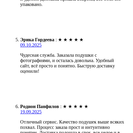
упаковано.
Эрика Гордеева
:
★
★
★
★
★
09.10.2025
Чудесная служба. Заказала подушки с
фотографиями, и осталась довольна. Удобный
сайт, всё просто и понятно. Быструю доставку
оценили!
Родион Панфилов
:
★
★
★
★
★
19.09.2025
Отличный сервис. Качество подушек выше всяких
похвал. Процесс заказа прост и интуитивно
понятен. Доставка подошла в срок, все целое и в