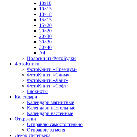
10х10
10×15
13×18
15×15
15×20
20×20
20×30
30×30
30×40
A4
Полоски из ФотоБудки
ФотоКниги
ФотоКниги «Премиум»
ФотоКниги «Слим»
ФотоКниги «Лайт»
ФотоКниги «Софт»
Блокноты
Календари
Календари магнитные
Календари настольные
Календари настенные
Открытки
Отправлю самостоятельно
Отправьте за меня
Декор Интерьера