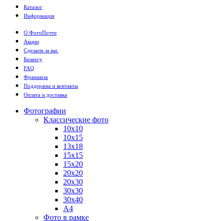
Каталог
Информация
О ФотоПочте
Акции
Сделаем за вас
Бизнесу
FAQ
Франшиза
Поддержка и контакты
Оплата и доставка
Фотографии
Классические фото
10х10
10х15
13х18
15х15
15х20
20х20
20х30
30х30
30х40
А4
Фото в рамке