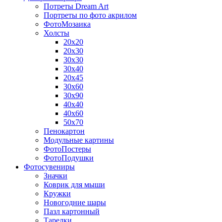
Потреты Dream Art
Портреты по фото акрилом
ФотоМозаика
Холсты
20х20
20х30
30х30
30х40
20х45
30х60
30х90
40х40
40х60
50х70
Пенокартон
Модульные картины
ФотоПостеры
ФотоПодушки
Фотоcувениры
Значки
Коврик для мыши
Кружки
Новогодние шары
Пазл картонный
Тарелки