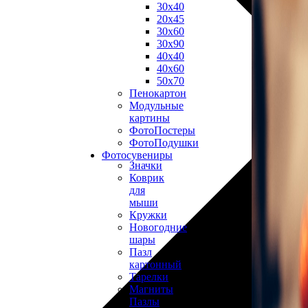
30х40
20х45
30х60
30х90
40х40
40х60
50х70
Пенокартон
Модульные
картины
ФотоПостеры
ФотоПодушки
Фотоcувениры
Значки
Коврик
для
мыши
Кружки
Новогодние
шары
Пазл
картонный
Тарелки
Магниты
Пазлы