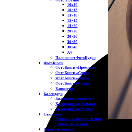
Фото в рамке
10х10
10×15
13×18
15×15
15×20
20×20
20×30
30×30
30×40
A4
Полоски из ФотоБудки
ФотоКниги
ФотоКниги «Премиум»
ФотоКниги «Слим»
ФотоКниги «Лайт»
ФотоКниги «Софт»
Блокноты
Календари
Календари магнитные
Календари настольные
Календари настенные
Открытки
Отправлю самостоятельно
Отправьте за меня
Декор Интерьера