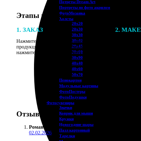
Потреты Dream Art
Портреты по фото акрилом
ФотоМозаика
Этапы работы
Холсты
20х20
1. ЗАКАЗ
2. МАК
20х30
30х30
30х40
Нажмите «Сделать заказ», выберите тип
В процессе 
20х45
продукции, загрузите фотографии,
наши специ
30х60
нажмите «Добавить в корзину».
по указанно
30х90
согласовани
40х40
40х60
50х70
Пенокартон
Модульные картины
ФотоПостеры
ФотоПодушки
Фотоcувениры
Значки
Отзывы
Коврик для мыши
Кружки
Новогодние шары
Роман Гришин
:
Пазл картонный
02.02.2026
Тарелки