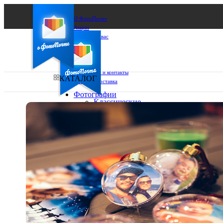
О ФотоПочте
Акции
Сделаем за вас
Бизнесу
FAQ
Франшиза
Поддержка и контакты
КАТАЛОГ
Оплата и доставка
Фотографии
Классические
фото
Ваш город:
10х10
10х15
Ваш регион доставки
13х18
15х15
Выберите из списка:
15х20
20х20
20х30
30х30
30х40
А4
Фото
в