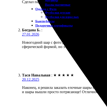
Магниты
Сделал пару фото на документы, вроде приняли. Фо
Пазлы магнитные
Одежда с Фото
Футболки детские
Футболки для взрослых
Бьюти-боксы
Подарочные сертификаты
Богдана Б.
:
27.01.2026
Новогодний шар с фото дочки — стал украшением н
сферической формой, но это даже забавно.
Тася Навальная
:
★
★
★
★
★
20.12.2025
Наконец, я решила заказать елочные шары с фотогр
и шары вышли просто потрясающе! Отличное качеств