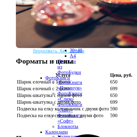
рамке
10х10
10×15
13×18
15×15
15×20
20×20
20×30
Не нашли Ваш город?
Мы доставляем по всему миру
30×30
30×40
Продолжить без города
A4
Форматы и цены
Полоски
из
ФотоБудки
Услуга
Цена, руб.
ФотоКниги
Шарик елочный с 1 фото
650
ФотоКниги
«Премиум»
Шарик елочный с 2 фото
699
ФотоКниги
Шарик-шкатулка с одним фото
650
«Слим»
Шарик-шкатулка с двумя фото
699
ФотоКниги
Подвеска на елку колокольчик с двумя фото
590
«Лайт»
Подвеска на елку снежинка с двумя фото
590
ФотоКниги
«Софт»
Блокноты
Календари
Календари