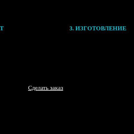
ЕТ
3. ИЗГОТОВЛЕНИЕ
подготовки заказа к печати
Оплатите заказ банковской кар
алисты могут связаться с Вами
оплаты получите подтверждение
му телефону или email для
описанием заказа. Когда отпра
я деталей.
вы получите письмо с трек-но
отслеживания.
Сделать заказ