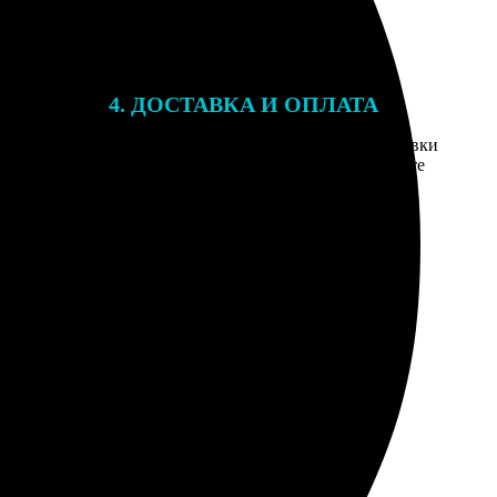
4. ДОСТАВКА И ОПЛАТА
той. После
Введите адрес и выберите способ доставки
 на email с
заказа. Если у вас есть промокод, введите
вим заказ
его в специальное поле для промокода.
мером для