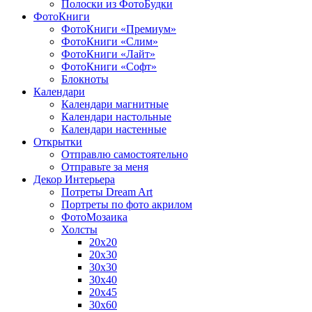
Полоски из ФотоБудки
ФотоКниги
ФотоКниги «Премиум»
ФотоКниги «Слим»
ФотоКниги «Лайт»
ФотоКниги «Софт»
Блокноты
Календари
Календари магнитные
Календари настольные
Календари настенные
Открытки
Отправлю самостоятельно
Отправьте за меня
Декор Интерьера
Потреты Dream Art
Портреты по фото акрилом
ФотоМозаика
Холсты
20х20
20х30
30х30
30х40
20х45
30х60