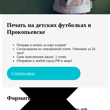
Не нашли Ваш город?
Мы доставляем по всему миру
Печать на детских футболках в
Продолжить без города
Прокопьевске
Отправь в печать за пару кликов!
Согласования по электронной почте. Отвечаем за 24
часа!
Срок выполнения заказа: 1 сутки
Отправим в любой город РФ и мира!
Сделать заказ
Форматы и цены
Услуга
Цена, руб.