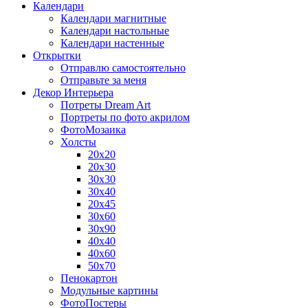
Календари
Календари магнитные
Календари настольные
Календари настенные
Открытки
Отправлю самостоятельно
Отправьте за меня
Декор Интерьера
Потреты Dream Art
Портреты по фото акрилом
ФотоМозаика
Холсты
20х20
20х30
30х30
30х40
20х45
30х60
30х90
40х40
40х60
50х70
Пенокартон
Модульные картины
ФотоПостеры