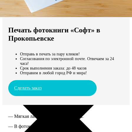
Не нашли Ваш город?
Мы доставляем по всему миру
Печать фотокниги «Софт» в
Продолжить без города
Прокопьевске
Отправь в печать за пару кликов!
Согласования по электронной почте. Отвечаем за 24
часа!
Срок выполнения заказа: до 48 часов
Отправим в любой город РФ и мира!
Сделать заказ
— Мягкая ламинированная обложка.
— В фотокниге от 60 до 300 страниц.