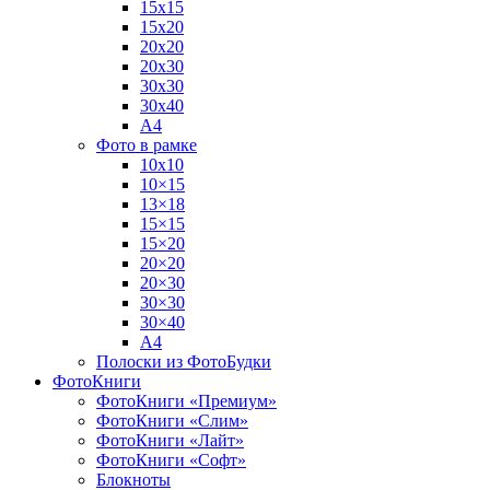
15х15
15х20
20х20
20х30
30х30
30х40
А4
Фото в рамке
10х10
10×15
13×18
15×15
15×20
20×20
20×30
30×30
30×40
A4
Полоски из ФотоБудки
ФотоКниги
ФотоКниги «Премиум»
ФотоКниги «Слим»
ФотоКниги «Лайт»
ФотоКниги «Софт»
Блокноты