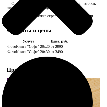
— Страницы из бумаги плотностью 170 г/м2 – это как
плотные страницы глянцевого журнала.
— Страницы и обложка скреплены металлическими
болтами.
Форматы и цены
Услуга
Цена, руб.
ФотоКнига "Софт" 20х20
от 2990
ФотоКнига "Софт" 20х30
от 3490
Примеры работ