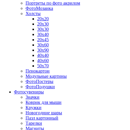
Портреты по фото акрилом
ФотоМозаика
Холсты
20х20
20х30
30х30
30х40
20х45
30х60
30х90
40х40
40х60
50х70
Пенокартон
Модульные картины
ФотоПостеры
ФотоПодушки
Фотоcувениры
Значки
Коврик для мыши
Кружки
Новогодние шары
Пазл картонный
Тарелки
Магниты