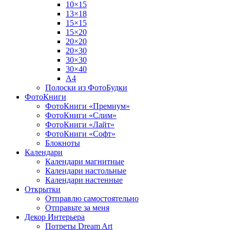
10×15
13×18
15×15
15×20
20×20
20×30
30×30
30×40
A4
Полоски из ФотоБудки
ФотоКниги
ФотоКниги «Премиум»
ФотоКниги «Слим»
ФотоКниги «Лайт»
ФотоКниги «Софт»
Блокноты
Календари
Календари магнитные
Календари настольные
Календари настенные
Открытки
Отправлю самостоятельно
Отправьте за меня
Декор Интерьера
Потреты Dream Art