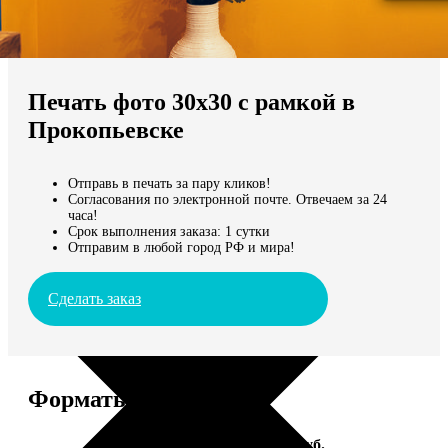
Не нашли Ваш город?
Мы доставляем по всему миру
Печать фото 30х30 с рамкой в
Продолжить без города
Прокопьевске
Отправь в печать за пару кликов!
Согласования по электронной почте. Отвечаем за 24
часа!
Срок выполнения заказа: 1 сутки
Отправим в любой город РФ и мира!
Сделать заказ
Форматы и цены
Услуга
Цена, руб.