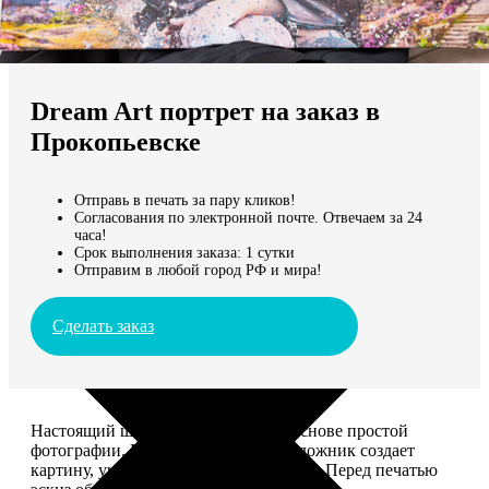
Не нашли Ваш город?
Мы доставляем по всему миру
Dream Art портрет на заказ в
Продолжить без города
Прокопьевске
Отправь в печать за пару кликов!
Согласования по электронной почте. Отвечаем за 24
часа!
Срок выполнения заказа: 1 сутки
Отправим в любой город РФ и мира!
Сделать заказ
Настоящий шедевр, сделанный на основе простой
фотографии. Профессиональный художник создает
картину, учитывая ваши комментарии. Перед печатью