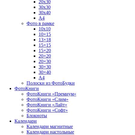
20х30
30х30
30х40
А4
Фото в рамке
10х10
10×15
13×18
15×15
15×20
20×20
20×30
30×30
30×40
A4
Полоски из ФотоБудки
ФотоКниги
ФотоКниги «Премиум»
ФотоКниги «Слим»
ФотоКниги «Лайт»
ФотоКниги «Софт»
Блокноты
Календари
Календари магнитные
Календари настольные