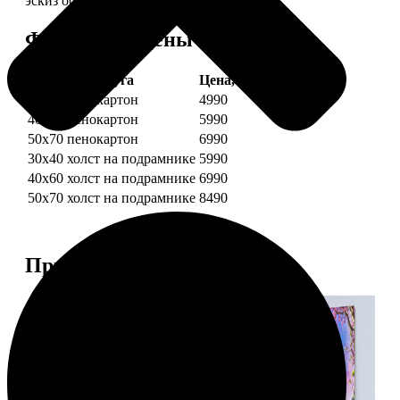
эскиз обязательно согласуем с вами.
Форматы и цены
Услуга
Цена, руб.
30х40 пенокартон
4990
40х60 пенокартон
5990
50х70 пенокартон
6990
30х40 холст на подрамнике
5990
40х60 холст на подрамнике
6990
50х70 холст на подрамнике
8490
Примеры работ