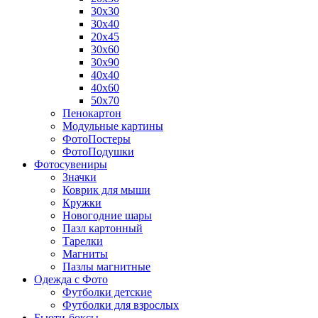
30х30
30х40
20х45
30х60
30х90
40х40
40х60
50х70
Пенокартон
Модульные картины
ФотоПостеры
ФотоПодушки
Фотоcувениры
Значки
Коврик для мыши
Кружки
Новогодние шары
Пазл картонный
Тарелки
Магниты
Пазлы магнитные
Одежда с Фото
Футболки детские
Футболки для взрослых
Бьюти-боксы