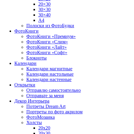
20×30
30×30
30×40
A4
Полоски из ФотоБудки
ФотоКниги
ФотоКниги «Премиум»
ФотоКниги «Слим»
ФотоКниги «Лайт»
ФотоКниги «Софт»
Блокноты
Календари
Календари магнитные
Календари настольные
Календари настенные
Открытки
Отправлю самостоятельно
Отправьте за меня
Декор Интерьера
Потреты Dream Art
Портреты по фото акрилом
ФотоМозаика
Холсты
20х20
20х30