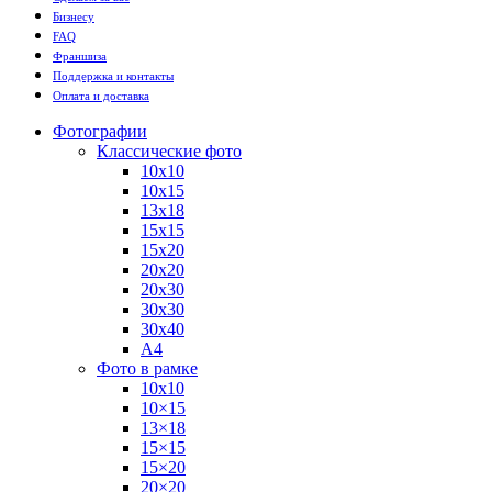
Бизнесу
FAQ
Франшиза
Поддержка и контакты
Оплата и доставка
Фотографии
Классические фото
10х10
10х15
13х18
15х15
15х20
20х20
20х30
30х30
30х40
А4
Фото в рамке
10х10
10×15
13×18
15×15
15×20
20×20